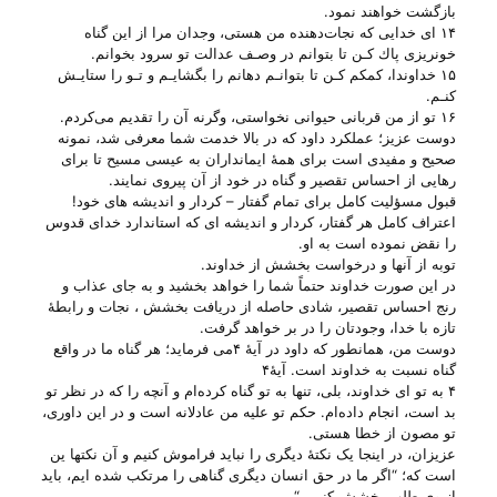
بازگشت‌ خواهند نمود.
۱۴ ای‌ خدایی‌ كه‌ نجات‌دهنده‌ من‌ هستی‌، وجدان‌ مرا از این‌ گناه‌
خونریزی‌ پاك‌ كـن‌ تا بتوانم‌ در وصـف‌ عدالت‌ تو سرود بخوانم‌.
۱۵ خداوندا، كمكم‌ كـن‌ تا بتوانـم‌ دهانم‌ را بگشایـم‌ و تـو را ستایـش‌
كنـم‌.
۱۶ تو از من‌ قربانی‌ حیوانی‌ نخواستی‌، وگرنه‌ آن‌ را تقدیم‌ می‌كردم‌.
دوست عزیز‌؛ عملکرد داود که در بالا خدمت شما معرفی شد‌، نمونه
صحیح و مفیدی است برای همهٔ ایمانداران به عیسی مسیح ‌تا برای
رهایی از احساس تقصیر و گناه در خود از آن پیروی نمایند.
قبول مسؤلیت کامل برای تمام گفتار‌ – کردار و اندیشه های خود!
اعتراف کامل هر گفتار‌، کردار و اندیشه ای که استاندارد خدای قدوس
را نقض نموده است به او.
توبه از آنها و درخواست بخشش از خداوند.
در این صورت خداوند حتماً شما را خواهد بخشید و به جای عذاب و
رنج احساس تقصیر‌، شادی حاصله از دریافت بخشش ، نجات و رابطهٔ
تازه با خدا‌، وجودتان را در بر خواهد گرفت.
دوست من‌، همانطور که داود در آیهٔ ۴می‌ فرماید‌؛ هر گناه ما در واقع
گناه نسبت به خداوند است. آیهٔ۴
۴ به‌ تو ای‌ خداوند، بلی‌، تنها به‌ تو گناه‌ كرده‌ام‌ و آنچه‌ را كه‌ در نظر تو
بد است‌، انجام‌ داده‌ام‌. حكم‌ تو علیه‌ من‌ عادلانه‌ است‌ و در این‌ داوری‌،
تو مصون‌ از خطا هستی‌.
عزیزان‌، در اینجا یک نکتهٔ دیگری را نباید فراموش کنیم و آن نکتها ین‌
است که؛ “اگر ما در حق انسان دیگری گناهی را مرتکب شده ایم‌، باید
از وی طلب بخشش کنیم. “