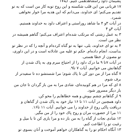
پشیمان داود رامشاهدهمی‌ کنیم. ‌آیهٔ۱۷
۱۷ قربانی‌ من‌ این‌ قلب‌ شكسته‌ و این‌ روح‌ توبه‌ كار من‌ است‌ كه‌ به‌ تو
تقدیم‌ می‌كنم‌؛ ای‌ خداوند، می‌دانم‌ كه‌ این‌ هدیه‌ مرا خوار نخواهی‌
شمرد.
در آیات ۳و ۴ ما شاهد روراستی و اعتراف داود به خداوند هستیم.
آیات ۳و ۴
۳ به‌ عمل‌ زشتی‌ كه‌ مرتكب‌ شده‌ام‌ اعتراف‌ می‌كنم‌؛ گناهم‌ همیشه‌ در
نظر من‌ است‌.
۴ به‌ تو ای‌ خداوند، بلی‌، تنها به‌ تو گناه‌ كرده‌ام‌ و آنچه‌ را كه‌ در نظر تو
بداست‌، انجام‌ داده‌ام‌. حكم‌ تو علیه‌ من‌ عادلانه‌ است‌ و در این‌ داوری‌،
تو مصون‌ از خطا هستی‌.
در آیات ۷تا ۹ ما درک داود را از احتیاج مبرم وی به پاک شدن از
گناهانش می‌ خوانیم. آیات ۷ تا۹.
۷ گناه‌ مرا از من‌ دور كن‌ تا پاك‌ شوم‌؛ مرا شستشو ده‌ تا سفیدتر از
برف‌ شوم‌.
۸ ای‌ كه‌ مرا در هم‌ كوبیده‌ای‌، شادی‌ مرا به‌ من‌ باز گردان‌ تا جان‌ من‌
بار دیگر مسرور شود.
۹ از گناهانم‌ چشم‌ بپوش‌ و همه‌ خطاهایم‌ را محو كن‌.
داود همچنین در آیات ۱۱ تا ۱۶ نیاز خود به پاک شدن از گناهان و
دریافت پاکی روح از خداوند را می‌ خوانیم. آیات ۱۱ تا۱۶.
۱۱ مرا از حضورت‌ مران‌ و روح‌ پاك‌ خود را از من‌ مگیر.
۱۲ شادی‌ نجات‌ از گناه‌ را به‌ من‌ باز ده‌ و مرا یاری‌ كن‌ تا با میل‌ و
رغبت‌ تو را اطاعت‌ كنم‌.
۱۳ آنگاه‌ احكام‌ تو را به‌ گناهكاران‌ خواهم‌ آموخت‌ و آنان‌ بسوی‌ تو