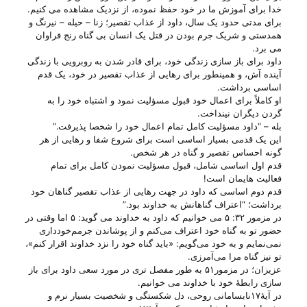
خدا برای آموزش ما در خود حفظ نموده‌، از نزدیک مشاهده می‌ کنیم.
برای مدتی حدود یک سال‌، داود از عذاب تقصیر‌؛ زنا – حیله – نیرنگ و
همدستی و شریک جرم بودن در قتل یک انسان بی‌ گناه رنج فراوان
می‌ برد.
داود برای باز سازی زندگی خود‌، برای قادر شدن به روبرویی با زندگی
آینده آش‌، و همینطور برای رهایی از عذاب تقصیر در خود، یک قدم
اساسی برداشت.
او کاملاً برای اعمال خود قبول مسؤلیت نمود و اشتباه خود را به
گردن دیگران نینداخت.
بله‌ – “داود مسؤلیت کامل تمام اعمال خود را شخصا پذیرفت.”
این یک قدمی بسیار اساسی است برای شروع شفا و رهایی از هر
گونه احساس تقصیر و گناه در هر شخص.
قدم اول اساسی شامل‌، قبول مسؤلیت نمودن کامل برای تمام
فعالیت هایمان است!
قدم دوم اساسی که داود در جهت رهایی از عذاب تقصیر گناهان خود
برداشت‌؛ “اعتراف گناهانش به خداوند بود.”
در مزمور ۳۲: ۵ می‌ خوانیم که داود به خداوند می‌ گوید: ۵ اما وقتی‌ در
حضور تو به‌ گناه‌ خود اعتراف‌ می‌كنم‌ و از پوشاندن‌ جرمم‌خودداری‌
نمی‌نمایم‌ و به‌ خود می‌گویم‌: «باید گناه‌ خود را نزد خداوند اقرار كنم‌»،
تو نیز گناه‌ مرا می‌آمرزی‌.
عزیزان‌؛ در مزمور۵۱ به طور مفصل تری در مورد سعی داود برای باز
سازی رابطهٔ خود با خداوند می‌ خوانیم.
در آیهٔ۱۷نابسامانی روحی‌، دل‌ شکستگی و شخصیت بسیار نرم و