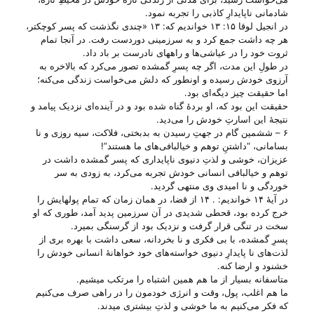
شادمانی ناپایدارِ کاذبی را تجربه نمود.
در انجیل لوقا ۱۵: ۱۳ خواندیم که: ۱۳ «چندی نگذشت که پسر کوچکتر،
هر چه داشت جمع کرد و به سرزمینی دوردست رفت. در آنجا تمام
ثروت خود را در عیاشی‌ها و راههای نادرست بر باد داد.
در طولِ این مدت، اگر چه پسرِ گمشده تصور می‌‌کرد که بالاخره به
آرزوی خودش رسیده و اونطور که دلش می‌‌خواست زندگی می‌‌کنه؛
اما حقیقت چیز دیگه‌ای بود.
حقیقت این بود که، او بردهٔ گناه شده بود و در آینده‌ای نزدیک پیامد و
نتیجهٔ این اسارتِ خودش را می‌‌دید.
۶ – ششمین گام در جهتِ رسیدن به بدبختی، فلاکت، سیه روزی و نا
بسامانی، “داشتنِ توهم و خیالبافی‌های ما هستند”!
عزیزان، خوشی و لذتِ دنیوی ناپایداری که پسر گمشده داشت در
توهم و خیالبافی انسانی خودش تجربه می‌‌کرد، به زودی به سر
خوردگی و نا امیدی وی منتهی گردید.
در آیهٔ ۱۴ خواندیم: . ۱۴ از قضا، در همان زمان که تمام پولهایش را
خرج کرده بود، قحطی شدیدی در آن سرزمین پدید آمد، طوری که او
سخت در تنگی قرار گرفت و نزدیک بود از گرسنگی بمیرد.
پسرِ گمشده، با بی‌ فکری و نا بخردانه، سعی داشت با بهره بری از
لذت‌های نا پایدارِ دنیوی خواسته‌های خود خواهانهٔ انسانی خودش را
خشنود و ارضا کنه.
متاسفانه بسیار از ما هم همین اشتباه را مرتکب میشیم.
ما هم اغلب، پول، وقت و انرژی خودمون را در راهی صرف می‌‌کنیم
که فکر می‌‌کنیم به ما خوشی و لذتِ بیشتری میدند.