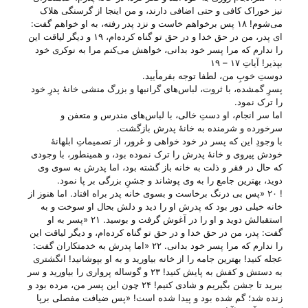
نیز خوراک کافی و حتی اضافی دارند، و من اینجا از گرسنگی هلاک
می‌شوم! ۱۸ پس برخواهم خاست و نزد پدر رفته، به او خواهم گفت:
ای پدر، من در حق خدا و در حق تو گناه کرده‌ام، ۱۹ و دیگر لیاقت این
را ندارم که مرا پسر خود بدانی، خواهش می‌کنم مرا به نوکری خود
بپذیر! آیاتِ ۱۷ – ۱۹
دوستِ خوبِ من، لطفا توجه بفرمأیید.
پسرِ گمشده، با ثروت، لباس‌های گرانبها و بزرگ منشی خانهٔ پدرِ خود
را ترک نمود.
اما سر انجام، او دستِ خالی، با لباس‌های مندرس و متعفن و
سرخورده و شرمنده به خانهٔ پدرش بازگشت.
با وجودِ این که پسر در خود خواهی و غرور، از تصمیماتِ ابلهانهٔ
خودش پیروی و خانهٔ پدرش را ترک نموده بود، و همینطور، با وجودی
که حال در فقر و ذلت به خانه باز گشته بود، اما پدرش به سوی وی
دوید، بهترین جامع را به وی پوشاند و جشنِ بزرگی بر پا نمود.
! ۲۰ «پس بی درنگ برخاست و بسوی خانه پدر براه افتاد. اما هنوز از
خانه خیلی دور بود که پدرش او را دید و دلش بحال او سوخت و به
استقبالش دوید و او را در آغوش گرفت و بوسید. ۲۱ «پسر به او
گفت: پدر، من در حق خدا و در حق تو گناه کرده‌ام، و دیگر لیاقت این
را ندارم که مرا پسر خود بدانی. ۲۲ «اما پدرش به خدمتکاران گفت:
عجله کنید! بهترین جامه را از خانه بیاورید و به او بپوشانید! انگشتری
به دستش و کفش به پایش کنید! ۲۳ و گوساله پرواری را بیاورید و سر
ببرید تا جشن بگیریم و شادی کنیم! ۲۴ چون این پسر من، مرده بود و
زنده شد؛ گم شده بود و پیدا شده است! «پس ضیافت مفصلی برپا