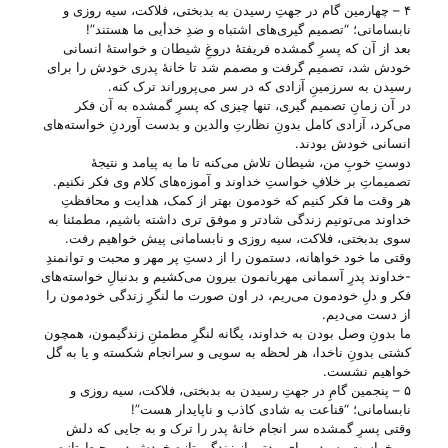
۴ – چهارمین گام در جهتِ رسیدن به بدبختی، فلاکت، سیه روزی و
نابسامانی؛ “تصمیم گیری‌های اشتباه و ضدِ خدأیی ما هستند”!
بعد از آن که پسرِ گمشده فریفتهٔ دروغِ شیطان و خواستهٔ انسانی
خودش شد، تصمیم گرفت و مصمم شد تا خانهٔ پدری خودش را برای
رسیدن به سرزمینِ آزادی که در سر می‌‌پروراند ترک کنه.
در آن زمانِ تصمیم گیری، تنها چیزی که پسرِ گمشده به آن فکر
می‌‌کرد، آزادی کامل بدونِ نظارتِ والدین و بدست آوردنِ خواسته‌های
انسانی خودش بودند.
دوستِ خوبِ من، شیطان تلاش می‌‌کنه تا ما به پیامد و نتیجهٔ
تصمیماتِ بر خلافِ خواستِ خداوند و آموزه‌های کلام وی فکر نکنیم.
هر وقت ما فکر کنیم که خودمون بهتر از کمک، هدایت و محافظتِ
خداوند می‌‌تونیم زندگی شادتر و موفق تری داشته باشیم، مطمئنا به
سوی بدبختی، فلاکت، سیه روزی و نابسامانی پیش خواهیم رفت.
وقتی ما خود خواهانه، دستمون را از دستِ پر مهر و محبت و توانمندِ
-خداوند پدرِ آسمانی مهربانمون بیرون می‌‌کشیم و بدنبالِ خواسته‌های
فکر و دلِ خودمون می‌‌ریم، در اون صورت ما لنگرِ زندگی خودمون را
از دست می‌‌دیم.
ما بدونِ وصل بودن به خداوند، یگانه لنگرِ مطمئنِ زندگیمون، همچون
کشتی بدونِ ناخدا، هر لحظه به سویی و سرانجام شکسته و یا به گل
خواهیم نشست.
۵ – پنجمین گامِ در جهتِ رسیدن به بدبختی، فلاکت، سیه روزی و
نابسامانی؛ “قناعت به شادی کاذب و ناپایدار هست”!
وقتی پسرِ گمشده سر انجام خانهٔ پدر را ترک و به جایی که دلش
می‌‌خواست رسید، برای مدتی از زندگی تازه خودش در محیطِ تازه،