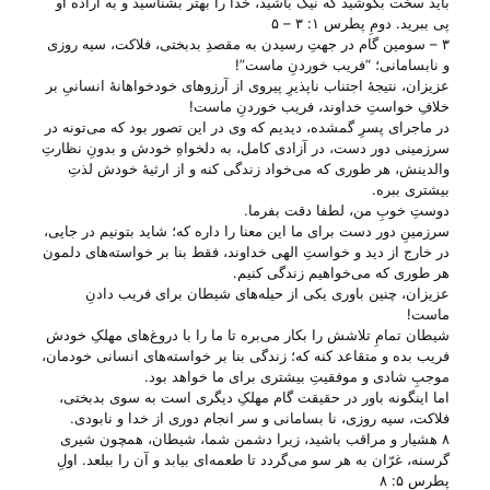
باید سخت بکوشید که نیک باشید، خدا را بهتر بشناسید و به اراده او
پی ببرید. دومِ پطرس ۱: ۳ – ۵
۳ – سومین گام در جهتِ رسیدن به مقصدِ بدبختی، فلاکت، سیه روزی
و نابسامانی؛ “فریب خوردنِ ماست”!
عزیزان، نتیجهٔ اجتناب ناپذیرِ پیروی از آرزو‌های خودخواهانهٔ انسانیِ بر
خلافِ خواستِ خداوند، فریب خوردنِ ماست!
در ماجرای پسرِ گمشده، دیدیم که وی در این تصور بود که می‌‌تونه در
سرزمینی دور دست، در آزادی کامل، به دلخواهِ خودش و بدونِ نظارتِ
والدینش، هر طوری که می‌‌خواد زندگی کنه و از ارثیهٔ خودش لذتِ
بیشتری ببره.
دوستِ خوبِ من، لطفا دقت بفرما.
سرزمینِ دور دست برای ما این معنا را داره که؛ شاید بتونیم در جایی،
در خارج از دید و خواستِ الهی خداوند، فقط بنا بر خواسته‌های دلمون
هر طوری که می‌‌خواهیم زندگی کنیم.
عزیزان، چنین باوری یکی از حیله‌های شیطان برای فریب دادنِ
ماست!
شیطان تمامِ تلاشش را بکار می‌‌بره تا ما را با دروغ‌های مهلکِ خودش
فریب بده و متقاعد کنه که؛ زندگی بنا بر خواسته‌های انسانی خودمان،
موجبِ شادی و موفقیتِ بیشتری برای ما خواهد بود.
اما اینگونه باور در حقیقت گام مهلکِ دیگری است به سوی بدبختی،
فلاکت، سیه روزی، نا بسامانی و سر انجام دوری از خدا و نابودی.
۸ هشیار و مراقب باشید، زیرا دشمن شما، شیطان، همچون شیری
گرسنه، غرّان به هر سو می‌گردد تا طعمه‌ای بیابد و آن را ببلعد. اولِ
پطرس ۵: ۸