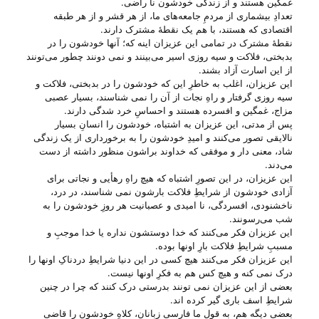
غمگین هستند و از زندگی خودشون نا راضی.
تعدادِ بیشماری از مردمِ جامعه‌های ما، از هر قشر و از هر طبقه
اقتصادی که هستند، با هم یک نقطهٔ مشترک دارند.
نقطهٔ مشترک در تمامی این عزیزان اینه که؛ آنها خودشون را در
بدبختی، فلاکت و سیه روزی اسیر می‌‌بینند و نمی دونند چطور می‌‌تونند
از این اسارت آزاد بشند.
این عزیزان، اغلب به خاطرِ این که خودشون را در بدبختی، فلاکت و
سیه روزی گرفتار و راهِ نجات از آن را نمی شناسند، بسیار عصبی
مزاج، غمگین و افسرده هستند و احساسِ خرد شدگی دارند.
پس از مدتی، این عزیزان به اشتباه، خودشون را انسانِ بسیار
نالایقی تصور می‌‌کنند و امیدِ خودشون را به برخورداری از یک زندگی
شاد، معنی دار و موفقی که خداوند براشون منظور داشته از دست
می‌‌دند.
این عزیزان، در این تصورِ اشتباه که هیچ راهِ رهأیی و نجاتی برای
آزادی خودشون از شرایطِ فلاکت بارشون نمی شناسند، در درد،
ناخشنودی، افسردگی، نا امیدی و عصبانیت هر روزِ خودشون را به
شب می‌‌رسونند.
این عزیزان فکر می‌‌کنند که خدا دوستشون نداره یا خدا موجبِ و
مسببِ شرایطِ فلاکت بارِ اونها بوده.
این عزیزان فکر می‌‌کنند هیچ کسی در این دنیا شرایطِ دردناکِ اونها را
درک نمی کنه و هیچ کس هم به فکرِ اونها نیست.
بعضی از این عزیزان نمی تونند بدرستی درک کنند که چرا در چنین
شرایطِ اسف باری گیر کرده ا‌ند.
بعضی دیگه هم، به قول ما فارسی زبانان، کلاهِ خودشون را قاضی