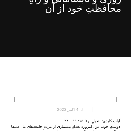
محافظتِ خود از آن
4 اکتبر 2023
آیاتِ کلیدی: انجیلِ لوقا ۱۵: ۱۱ – ۲۴
دوستِ خوبِ من، امروزه تعدادِ بیشماری از مردمِ جامعه‌های ما، عمیقا