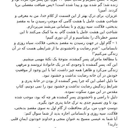
زنده شد؛ گم شده بود و پیدا شده است! «پس ضیافت مفصلی برپا
کردند. آمین!
عزیزان، برای درکِ بهتر از این قسمت از کلامِ خدا، من به معرفی و
شناختِ هشت عامل یا هشت گامی که موجبِ رسیدنِ ما به مقصدِ
بدبختی، فلاکت، سیه روزی و نا بسامانی می‌‌شند می‌‌پردازم.
شناختِ این هشت عامل یا هشت گام، به ما کمک می‌‌کنند تا این
مسیرِ خطرناک را بشناسیم و از آن دوری کنیم!
۱ – گامِ اول در جهتِ رسیدن به مقصدِ بدبختی، فلاکت، سیاه روزی و
نابسامانی، “عدمِ رضایت و ناخشنودی ما از شرایطی هست که در آن
زندگی می‌‌کنیم”!
با مطالعهٔ ماجرای پسرِ گمشده، متوجهٔ یک نکتهٔ مهمی میشیم.
این که، پسرِ گمشده با وجودی که در یک خانوادهٔ ثروتمند و مرفهی
زندگی می‌‌کرد و ظاهرا همه چیز داشت، اما با این وجود از موقعیتِ
خودش در آن خانه رضایت نداشت و خشنود نبود.
ما دلیلِ اصلی این که چرا پسرِ گمشده از بودن در خانهٔ پدری و
شرایطِ زندگیش رضایت نداشت و خشنود نبود را نمی دونیم، کتابِ
مقدس در این مورد سکوت نموده.
دلیلِ نا راضی و ناخشنودی پسرِ گمشده هر چه که بود، موجب شده
بود تا وی تصمیمِ جدی به ترکِ خانهٔ پدری خود بگیره.
دوستِ خوبِ من، برای محافظت از گامِ اول به سوی مقصدِ بدبختی،
فلاکت، سیه روزی و نابسامانی اجازه بدید از شما سوال کنم:
آیا شما به عیسی مسیح به عنوانِ منجی و خداوندِ خودتون ایمانِ قلبی
دارید؟