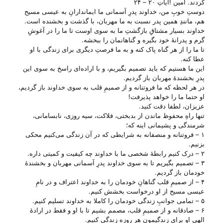
کردند. آمین !آیاتِ ۲۰ – ۲۴
دوستِ خوبِ من، خداوند پدرِ آسمانی ما ایماندارانِ به عیسی مسیح
هم، مانندِ همین پدر نسبت به ما مهربان، با گذشت و بخشنده است.
خداوند بسیار مشتاقِ بازگشتِ ما به سوی اوست تا ما را در آغوشِ
گرم و پدرانهٔ خود بگیره و گناهانمان را ببخشه.
تا ما را از هر گناه پاک کنه و به ما فرصتِ دیگری برای زندگی با او
عطا کنه.
این ما هستیم که باید تصمیم بگیریم، و با اراده‌ای راسخ به سوی این
پدرِ بخشندهٔ مهربان باز گردیم.
در هر لحظه که ما فروتنانه و از صمیمِ قلب به سوی خداوند باز گردیم،
او حتما ما را خواهد پذیرفت!
عزیزان، لطفا دقت کنید.
تنها راهِ محفوظ ماندن از بدبختی، فلاکت، سیه روزی، نابسامانی،
شرمندگی و پشیمانی اینه که؛
۱ – فروتنانه و منصفانه به شرایطی که در آن زندگی می‌‌کنیم محکی
بزنیم.
۲ – درک کنیم رابطهٔ شخصی ما با خداوند چه کیفیت و کمیتی داره.
۳ – تصمیم بگیریم تا به سوی خداوند پدرِ آسمانی مهربان و بخشندهٔ
خودمان باز گردیم.
۴ – از صمیمِ قلب گناهانِ خودمان را به خداوند اعتراف و در نامِ
عیسی مسیح از او درخواست بخشش کنیم.
۵ – تمامی جوانبِ زندگی خودمان را کاملا به خداوند تسلیم کنیم.
۶ – صادقانه و از صمیمِ قلب، مصمم بشیم تا با او و فقط در ارادهٔ
الهی او برای زندگیمون هر روزه زندگی کنیم.