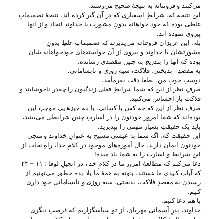
می‌‌کنند و فروتنانه به نتیجهٔ صحیح می‌‌رسند.
این نتیجه که، شرایطِ اسفباری که در آن گیر کرده ا‌ند، نتیجهٔ تصمیماتِ
غلطی بوده که خود خواهانه بدونِ مشورت با خداوند اتخاذ و از آنها
پیروی نموده ا‌ند.
بله، این عزیزان فروتنانه می‌‌پذیرند که تصمیماتِ غلطِ بدونِ
مشورتشان با خداوند و پیروی از آن خواسته‌های خودخواهانه ‌شان
بوده که آنها را بتدریج به چنین مقصدی رسانده.
به مقصدِ ، بدبختی، فلاکت، سیه روزی و نابسامانی.
دوستِ خوبِ من، لطفا دقت بفرمأیید.
صرفِ نظر از این که شما شرایطِ فعلی زندگیون را چقدر ناخوشایند و
فلاکت بار احساس می‌‌کنید.
صرفِ نظر از این که چه کس یا کسانی، یا چه چیزهایی موجبِ این
بوده‌اند که شما امروز خودتون را در اسارتِ چنین شرایطی می‌‌بینید،
باید یک حقیقتِ بسیار مهمی را بپذیرید.
این حقیقت که، اگه شما به عیسی مسیح به عنوانِ خداوند و منجی
خودتون ایمان دارید، حال آموزه‌های موجود در کلامِ خدا، راهِ نجات از
این شرایط و اسارت را به شما یاد میده!
دعا می‌‌کنم که مطالعهٔ امروز ما در کلامِ خدا، در انجیلِ لوقا : ۱۱ – ۲۴
که آیاتِ کلیدی ما هستند، بتونه به همهٔ ما یاد بده چطور می‌‌تونیم از
رسیدن به مقصدِ فلاکت، بدبختی، سیه روزی و نابسامانی خود داری
کنیم.
با هم دعا کنیم.
خداوند، پدرِ آسمانی مهربان، از تو سپاسگزاریم که فرصتِ دیگری