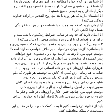
آیا شما هر روز کلامِ خدا را مطالعه و در آموزه‌های آن تعمق دارید؟
آیا شما قادر به شنیدنِ صدای خداوند توسطِ کلامش، روح القدس و
دیگر ایمانداران به عیسی مسیح هستید؟
آیا اطمینان دارید که هر روزه با هدایتِ روح القدس در ارادهٔ خداوند
زندگی می‌‌کنید؟
آیا ایمان دارید که خداوند همیشه با شماست و از هر لحظهٔ زندگی
شما دقیقا آگاهی داره؟
آیا ایمان دارید که خداوند در تمامی شرایطِ زندگیتون با شماست و
برای هر واقعه‌ای که با اون روبرو میشید هدفی را دنبال می‌‌کنه؟
۲ – دومین گام در جهتِ رسیدن به مقصدِ بدبختی، فلاکت، سیه روزی و
نا بسامانی؛ “آزمند بودن خودخواهانه بر خلافِ خواستِ خداوند است”!
دوستِ خوبِ من، نا رضایتی آزمند بودن و ناخشنودی خود خواهانهٔ
پسرِ گمشده از موقعیت و شرایطی که خداوند وی را در آن قرار داده
بود، موجب شده بود تا وی تصمیم بگیره از خانهٔ پدرش بیرون بره.
عزیزان، شاید آرزو‌های خود خواهانه انسانی در ما هم بوجود بیاند.
شاید ما هم زمانی آرزو کنیم، ‌ای کاش می‌‌تونستم هر طوری که دلم
می‌‌خواد زندگی کنم تا هر کاری که دلم می‌‌خود را انجام بدم.
شاید حتی زمانی جرقهٔ این وسوسه در ما بوجود بیاد که، ‌ای کاش
مجبور نبودم از اصول و استاندارد‌های الهی خداوند پیروی کنم.
دوستِ خوبِ من، چنانچه چنین افکار و آرزوهایی در قلبِ و فکرِ ما
شروع به خود نمأیی نمودند، باید بلا فاصله آنها را به خداوند اعتراف
کنیم.
باید از خداوند درخواست کنیم تا به ما کمک کنه و ما را در مقابلِ این
وسوسه‌های مهلک محافظت کنه.