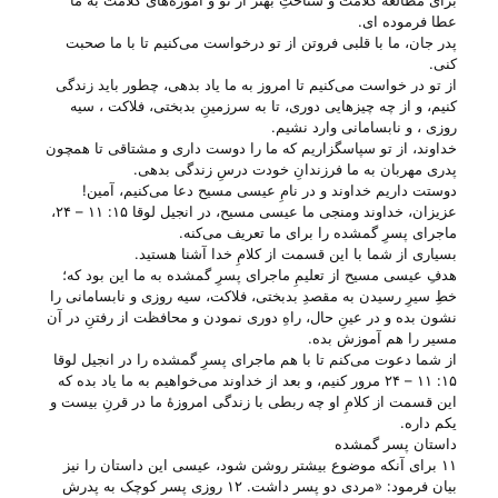
برای مطالعهٔ کلامت و شناختِ بهتر از تو و آموزه‌های کلامت به ما
عطا فرموده ای.
پدر جان، ما با قلبی فروتن از تو درخواست می‌‌کنیم تا با ما صحبت
کنی.
از تو در خواست می‌‌کنیم تا امروز به ما یاد بدهی، چطور باید زندگی
کنیم، و از چه چیزهایی دوری، تا به سرزمینِ بدبختی، فلاکت ، سیه
روزی ، و نابسامانی وارد نشیم.
خداوند، از تو سپاسگزاریم که ما را دوست داری و مشتاقی تا همچون
پدری مهربان به ما فرزندانِ خودت درسِ زندگی بدهی.
دوستت داریم خداوند و در نامِ عیسی مسیح دعا می‌‌کنیم، آمین!
عزیزان، خداوند ومنجی ما عیسی مسیح، در انجیل لوقا ۱۵: ۱۱ – ۲۴،
ماجرای پسرِ گمشده را برای ما تعریف می‌‌کنه.
بسیاری از شما با این قسمت از کلامِ خدا آشنا هستید.
هدفِ عیسی مسیح از تعلیمِ ماجرای پسرِ گمشده به ما این بود که؛
خطِ سیرِ رسیدن به مقصدِ بدبختی، فلاکت، سیه روزی و نابسامانی را
نشون بده و در عینِ حال، راهِ دوری نمودن و محافظت از رفتنِ در آن
مسیر را هم آموزش بده.
از شما دعوت می‌‌کنم تا با هم ماجرای پسرِ گمشده را در انجیل لوقا
۱۵: ۱۱ – ۲۴ مرور کنیم، و بعد از خداوند می‌‌خواهیم به ما یاد بده که
این قسمت از کلامِ او چه ربطی با زندگی امروزهٔ ما در قرنِ بیست و
یکم داره.
داستان پسر گمشده
۱۱ برای آنکه موضوع بیشتر روشن شود، عیسی این داستان را نیز
بیان فرمود: «مردی دو پسر داشت. ۱۲ روزی پسر کوچک به پدرش