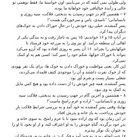
ولی‌ طولی نمی کشه که در می‌‌یابیم، اون خواستهٔ ما، فقط توهمی تو
خالی و زأیدهٔ خیالبافی خود خواهانهٔ ما بوده.
۷ – هفتمین گام در جهتِ رسیدن به بدبختی، فلاکت، سیه روزی و
نابسامانی؛ “نامیدی، یاس و سرخوردگی هست”!
پسرِ گمشده، خیلی زود خودش را در حالِ خوراک دادن به خوک‌های
دیگران پیدا کرد.
در آیاتِ ۱۵ و ۱۶ خواندیم: ۱۵ پس به ناچار رفت و به بندگی یکی از
اهالی آن منطقه درآمد. او نیز وی را به مزرعه خود فرستاد تا
خوکهایش را بچراند. ۱۶ آن پسر به روزی افتاده بود که آرزو می‌کرد
بتواند با خوراک خوکها، شکم خود را سیر کند؛ کسی هم به او کمک
نمی‌کرد.
این کار، یعنی مواظبت و خوراک دادن به خوک ها، برای یک نفر یهودی
که از خوک نفرت داشتند و آن را موجودی کثیف قلمداد می‌‌کردند،
شغلی بسیار پست و شرم آور بود.
پسرِ گمشده، همه چیزِ خودش را از دست داده بود و هیچ کس مایل
به کمکِ به وی نبود.
۸ – هشتمین و آخرین گام در جهتِ رسیدن به بدبختی، فلاکت سیه
روزی و نابسامانی، ” اراده و عزمِ راسخِ ماست”!
نهایتا، وقتی پسرِ گمشده به خود آمد و به بررسی شرایطِ فلاکت بارِ
خودش پرداخت، به یادِ خانه و پدرش افتاد.
در این زمان بود که وی اراده نمود تا با عزمِ راسخ، به سوی خانه و
پدرِ خود برگرده، گناهِ خودش را به او اعتراف کنه، و از او بخود تا او را
به عنوانِ یک نوکر بپذیره.
۱۷ «سرانجام روزی به خود آمد و فکر کرد: در خانه پدرم، خدمتکاران