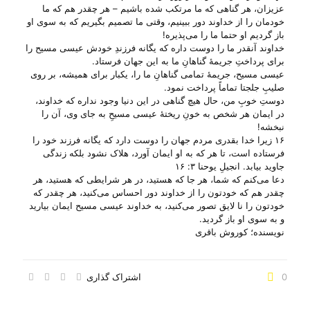
عزیزان، هر گناهی که ما مرتکب شده باشیم – هر چقدر هم که ما
خودمان را از خداوند دور ببینیم، وقتی ما تصمیم بگیریم که به سوی او
باز گردیم او حتما ما را می‌‌پذیره!
خداوند آنقدر ما را دوست داره که یگانه فرزندِ خودش عیسی مسیح را
برای پرداختِ جریمهٔ گناهانِ ما به این جهان فرستاد.
عیسی مسیح، جریمهٔ تمامی گناهانِ ما را، یکبار برای همیشه، بر روی
صلیبِ جلجتا تماماً پرداخت نمود.
دوستِ خوبِ من، حال هیچ گناهی در این دنیا وجود نداره که خداوند،
در ایمان هر شخص به خونِ ریختهٔ عیسی مسیحِ به جای وی، آن را
نبخشه!
۱۶ زیرا خدا بقدری مردم جهان را دوست دارد که یگانه فرزند خود را
فرستاده است، تا هر که به او ایمان آورد، هلاک نشود بلکه زندگی
جاوید بیابد. انجیلِ یوحنا ۳: ۱۶
دعا می‌‌کنم که شما، هر جا که هستید، در هر شرایطی که هستید، هر
چقدر هم که خودتون را از خداوند دور احساس می‌‌کنید، هر چقدر که
خودتون را نا لایق تصور می‌‌کنید، به خداوند عیسی مسیح ایمان بیارید
و به سوی او باز گردید.
نویسنده؛ کوروش باقری
0
اشتراک گذاری