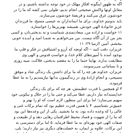
اگه به ظهورِ اینگونه افکارِ مهلک در خود توجه نداشته باشیم، و در
مقابلِ اونها واکنشِ صحیحی انجام ندیم، طولی نمی کشه که ما را در
خودشون غرق می‌‌کنند و فریفتهٔ خودشون می‌‌سازند.
باید بدونیمِ خداوند، برای ما ایماندارانِ به عیسی مسیح، ما فرزندانِ
عزیزِ خانوادهٔ الهی خودش، همیشه بهترین‌ها را خواستاره.
۱۱ خواست و اراده من، سعادتمندی شماست و نه بدبختی‌تان، و کسی
بجز من از آن آگاه نیست. من می‌خواهـم به شمـا امید و آینـده خوبی
ببخشم. آمین !ارمیا ۲۹: ۱۱
عزیزان، دقت کنید – اگه اونچه که آرزو و اشتیاقش در فکر و قلبِ ما
بوجود آمده با آموزه‌های کلامِ خدا، و خواستِ قدوس و الهی وی
مطابقت نداره، نهایتا حتما ما را به مقصدِ بدبختی، فلاکت، سیه روزی
و نا بسامانی می‌‌رسونند.
عزیزان، خداوند هر چه را که ما برای داشتنِ یک زندگی شاد و موفقِ
مسیحی، و انجامِ ارادهٔ وی در زندگیمون بدانها نیازمندیم را به ما عطا
فرموده.
۳ او همچنین با قدرت عظیمش، هر چه که برای یک زندگی
خداپسندانه نیاز داریم، عطا می‌کند و حتی ما را در جلال و نیکویی خود
سهیم می‌سازد؛ اما برای این منظور، لازم است که او را بهتر و
عمیق‌تر بشناسیم. ۴ با همین قدرت عظیم بود که تمام برکات غنی و
عالی را که وعده داده بود، به ما بخشید. یکی از این وعده‌ها این بود
که ما را از شهوت و فساد محیط اطرافمان رهایی دهد و از طبیعت و
صفات الهی خود بهره‌ای به ما عطا فرماید. ۵ اما برای دسترسی به
این برکات، علاوه بر ایمان، به خصلت‌های دیگری نیز نیاز دارید؛ بلی،