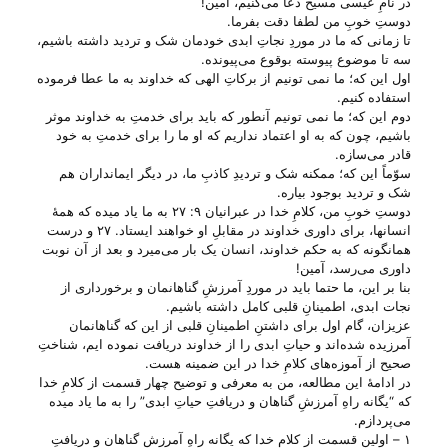
در نامِ عیسی مسیح دعا می‌‌کنیم، آمین!
دوستِ خوبِ من لطفا دقت بفرما.
تا زمانی که ما در موردِ نجاتِ ابدی خودمان شک و تردید داشته باشیم،
سه تا موضوع پیوسته بوقوع می‌‌پیونده.
اول این که؛ ما نمی تونیم از برکاتِ الهی که خداوند به ما عطا فرموده
استفاده کنیم.
دوم این که؛ ما نمی تونیم آنطور که باید برای خدمتِ به خداوند موثر
باشیم، چون که به او اعتماد نداریم که او ما را برای خدمتِ به خود
قادر می‌‌سازه.
سوّماً این که؛ ممکنه شک و تردیدِ کاذبِ ما، در دیگر ایمانداران هم
شک و تردید بوجود بیاره.
دوستِ خوبِ من، کلامِ خدا در عبرانیان ۹: ۲۷ به ما یاد میده که همهٔ
انسانها، برای داوری خداوند در مقابلِ او خواهند ایستاد. ۲۷ و درست
همانگونه که به حکم خداوند، انسان یک بار می‌میرد و بعد از آن نوبت
داوری می‌رسد، آمین!
بنا بر این، ما حتما باید در موردِ آمرزشِ گناهانمان و برخورداری از
نجات ابدی، اطمینانِ قلبی کامل داشته باشیم.
عزیزان، گام اول برای داشتنِ اطمینانِ قلبی از این که گناهانمان
آمرزیده شده‌اند و حیاتِ ابدی را از خداوند دریافت نموده ایم، شناختِ
صحیح از آموزه‌های کلامِ خدا در این ضمینه هست.
در ادامهٔ این مطالعه، من به معرفی و توضیح چهار قسمت از کلامِ خدا
که “یگانه راهِ آمرزشِ گناهان و دریافتِ حیاتِ ابدی” را به ما یاد میده
می‌‌پردازم.
۱ – اولین قسمت از کلامِ خدا که یگانه راهِ آمرزشِ گناهان و دریافتِ