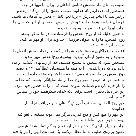
صلیب به جای ما، بخششِ تمامی گناهان را برای ما مهیا فرمود.
همینطور ایمان داریم که خداوند عیسی مسیح را از مردگان زنده و
برخیزانید، تا اثباتِ پذیرشِ – پرداختِ کاملِ – مجازاتِ گناهانِ ما باشد.
عزیزان خداوند هدیهٔ نجاتِ خودش را بدونِ اطمینان از این که حال ما
نجاتِ او را دریافت نموده ایم به ما نمیده.
به همین دلیله که او روح القدس را فرستاده تا در ما ساکن بشه.
روح القدس، ما را به عنوانِ فرزندانِ خداوند برای او مهر می‌‌کنه.
افسسیان ۱: ۱۳ – ۱۴
۱۳ بسبب فداکاری مسیح، همه شما نیز که پیغام نجات بخش انجیل را
شنیدید و به مسیح ایمان آوردید، بوسیله روح‌القدس مهر شدید تا
مشخص شود که متعلق به مسیح هستید. خدا از زمانهای گذشته، وعده
داده بود که روح‌القدس را به همه ما مسیحیان عطا کند؛ ۱۴ و حضور
روح‌القدس در ما، ضمانت می‌کند که خدا هر چه وعده داده است، به
ما عطا خواهد فرمود. مهر روح خدا بر ما، نمایانگر اینست که خدا ما
را باز خرید کرده و ضمانت نموده است که ما را به حضور خود ببرد.
این نیز دلیل دیگری است برای آنکه خدای شکوهمند خود را سپاس
گوییم! آمین!
مهرِ روح القدس، ضمانتِ آمرزشِ گناهانِ ما و دریافتِ نجات از
خداونده.
این مهر را هیچ کس و هیچ قدرتی هرگز نمی تونه بشکنه یا لغو کنه.
دوستِ خوبِ من، لطفا خوب دقت بفرمأیید.
نجات و حیاتِ ابدی که خداوند در ایمانمان به کارِ تمام شدهٔ عیسی
مسیح بر روی صلیب به ما عطا می‌‌کنه، یک ضمانتِ الهی را نیز با خود