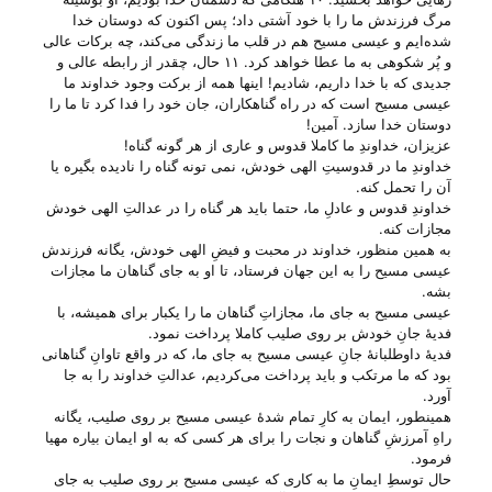
مرگ فرزندش ما را با خود آشتی داد؛ پس اکنون که دوستان خدا
شده‌ایم و عیسی مسیح هم در قلب ما زندگی می‌کند، چه برکات عالی
و پُر شکوهی به ما عطا خواهد کرد. ۱۱ حال، چقدر از رابطه عالی و
جدیدی که با خدا داریم، شادیم! اینها همه از برکت وجود خداوند ما
عیسی مسیح است که در راه گناهکاران، جان خود را فدا کرد تا ما را
دوستان خدا سازد. آمین!
عزیزان، خداوندِ ما کاملا قدوس و عاری از هر گونه گناه!
خداوندِ ما در قدوسیتِ الهی خودش، نمی تونه گناه را نادیده بگیره یا
آن را تحمل کنه.
خداوندِ قدوس و عادلِ ما، حتما باید هر گناه را در عدالتِ الهی خودش
مجازات کنه.
به همین منظور، خداوند در محبت و فیضِ الهی خودش، یگانه فرزندش
عیسی مسیح را به این جهان فرستاد، تا او به جای گناهان ما مجازات
بشه.
عیسی مسیح به جای ما، مجازاتِ گناهان ما را یکبار برای همیشه، با
فدیهٔ جانِ خودش بر روی صلیب کاملا پرداخت نمود.
فدیهٔ داوطلبانهٔ جانِ عیسی مسیح به جای ما، که در واقع تاوانِ گناهانی
بود که ما مرتکب و باید پرداخت می‌‌کردیم، عدالتِ خداوند را به جا
آورد.
همینطور، ایمان به کارِ تمام شدهٔ عیسی مسیح بر روی صلیب، یگانه
راهِ آمرزشِ گناهان و نجات را برای هر کسی که به او ایمان بیاره مهیا
فرمود.
حال توسطِ ایمانِ ما به کاری که عیسی مسیح بر روی صلیب به جای