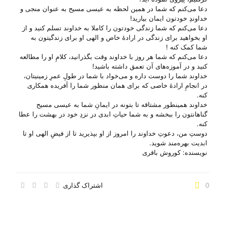
دعا می‌‌کنم که شما در همین لحظه به عیسی مسیح به عنوان منجی و
خداوندِ خودتون ایمان بیارید!
دعا می‌‌کنم که شما زندگی خودتون را کاملا به خداوند تسلم کنید و از
او بخواهید برای زندگی در ارادهٔ خاص و الهی او برای زندگیتون به
شما کمک کنه !
دعا می‌‌کنم که شما هر روز با خداوند وقت بگذرانید، کلامِ او را مطالعه
کنید و در آموزه‌های آن تعمق داشته باشید!
خداوند شما را دوست داره و می‌‌خواد با شما در طولِ عمرِ زمینیتان،
در انجامِ ارادهٔ خاصی که برای همان منظور شما را آفریده همکاری
کنه.
خداوند همینطور مشتاقه تا بتونه در ایمانِ شما به عیسی مسیح
گناهانتون را ببخشه و به شما حیاتِ ابدی در نزدِ خود در بهشت را عطا
کنه.
دوستِ من، دعوتِ خداوند را امروز از او بپذیرید تا از فیضِ الهی او تا
ابدیت بهره‌مند شوید.
نویسنده: کوروش باقری
0
اشتراک گذاری