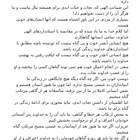
داره.
این ضمانتِ الهی که، نجات و حیات ابدی برای همیشه مال ماست و ما
هرگز آن را از دست نخواهیم داد!
بسیاری از مردم، در این باورِ اشتباه هستند که آنها انسان‌های خوبی
هستند.
اما کلامِ خدا به ما یاد میده که در مقایسه با استاندارد‌های الهی
خداوند، تمامی انسانها گناهکارند.
هیچ انسانی آنقدر خوب و بی‌ گناه نیست که تونسته باشه مطابق با
استاندارد‌های خداوند زندگی کرده باشه.
هیچ انسانی آنقدر خوب و بی‌ گناه نیست که لیاقتِ رفتن به بهشتِ
خداوند را داشته باشه.
سعی در انجامِ اعمالِ خوب هم نمی تونه گناهانِ کسی را ببخشه و او
را از غضبِ خداوند نجات بده.
دوستِ خوبِ من، اگر چه گناه دیگه هیچ جایگاهی در زندگی ما
ایماندارانِ به عیسی مسیح نداره، اما چون ما هنوز انسان هستیم و
نفسِ انسانی کاملا در ما از بین نرفته، متاسفانه هر از گاهی مرتکبِ
گناه میشیم.
اما اطمینان از داشتنِ نجاتِ ابدی، نباید مجوزی برای ادامهٔ زندگی در
گناه برای ما باشه.
به محضِ ارتکابِ هر خطا و گناهی، ما باید آن را به خداوند پدرِ آسمانی
خودمان اعتراف و از او درخواستِ بخشش کنیم.
عزیزان، اگر چه ما هنوز بعد از ایمانمان به عیسی مسیح مرتکبِ گناه
میشیم،
و اگر چه ما باید هر روزه گناهانِ خودمان را به خداوند اعتراف و از او