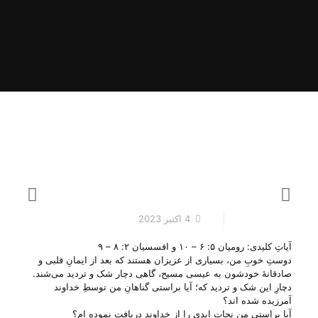
4 اکتبر 2023
آیاتِ کلیدی: رومیان ۵: ۶ – ۱۰ و افسسیان ۲: ۸ – ۹
دوستِ خوبِ من، بسیاری از عزیزان هستند که بعد از ایمانِ قلبی و
صادقانهٔ خودشون به عیسی مسیح، گاهی دچار شک و تردید می‌‌شند.
دچارِ این شک و تردید که؛ آیا براستی گناهانِ من توسطِ خداوند
آمرزیده شده ا‌ند؟
آیا براستی من نجاتِ ابدی را از خداوند دریافت نموده ام؟