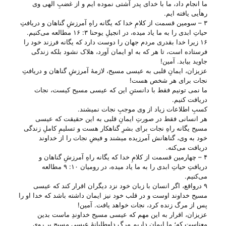
ما انجام داد، ما با خدای پدر آشتی نموده ایم و از غضبِ الهی وی
رهأیی یافته ایم.
۳ – سومین قسمت از کلامِ خدا که یگانه راهِ آمرزشِ گناهان و دریافتِ
حیاتِ ابدی را به ما یاد میده، در انجیلِ یوحنا ۳: ۱۶ مطالعه می‌‌کنیم.
۱۶ زیرا خدا بقدری مردم جهان را دوست دارد که یگانه فرزند خود را
فرستاده است، تا هر که به او ایمان آورد، هلاک نشود بلکه زندگی
جاوید بیابد. آمین!
عزیزان، ایمانِ قلبی به عیسی مسیح، لازمهٔ آمرزشِ گناهان و دریافتِ
نجات برای هر شخص هست!
ما نمی تونیم فقط با دانستنِ این که عیسی مسیح کیست، نجات
دریافت کنیم.
کسبِ اطلاعات زیاد از وی موجبِ نجات نمیشند.
هر انسانی فقط در صورتِ ایمانِ قلبی به این حقیقت که عیسی
مسیح یگانه راهِ نجات برای بشرِ گناهکار هست و تسلیمِ کاملِ زندگی
خود به وی، گناهانش آمرزیده میشند و فیضِ نجات را از خداوند
دریافت می‌‌کنه.
۴ – چهارمین قسمت از کلامِ خدا که یگانه راهِ آمرزشِ گناهان و
دریافتِ حیاتِ ابدی را به ما یاد میده، در رومیان ۱۰: ۹ مطالعه
می‌‌کنیم.
۹ درواقع، اگر انسان با زبان خود نزد دیگران اقرار کند که عیسی
مسیح خداوند اوست و در قلب خود نیز ایمان داشته باشد که خدا او را
پس از مرگ زنده کرد، نجات خواهد یافت. آمین!
عزیزان، اقرار به این مهم که عیسی مسیح خداوندِ ماست بدین
معناست که؛ ما ایمان داریم مرگِ داوطلبانهٔ عیسی مسیح بر روی