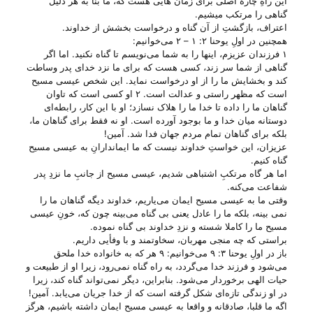
این راهِ چارهٔ اصلی برای زمان هایی هست که، ما بنا به هر دلیل
گناهی را مرتکب میشیم.
اعتراف، بازگشتِ از آن گناه و درخواست بخشش از خداوند.
همچنین در اولِ یوحنا ۲: ۱ – ۲ می‌‌خوانیم:
۱ فرزندان عزیزم، اینها را به شما می‌نویسم تا گناه نکنید. اما اگر
گناهی از شما سر زند، کسی هست که برای ما نزد خدای پدر وساطت
کند و بخشایش ما را از او درخواست نماید. این شخص عیسی مسیح
است که مظهر راستی و عدالت است. ۲ او کسی است که تاوان
گناهان ما را داده تا خدا ما را هلاک نسازد؛ او با این کار، رابطه‌ای
دوستانه میان خدا و ما بوجود آورده است. او نه فقط برای گناهان ما،
بلکه برای گناهان تمام مردم جهان فدا شد. آمین!
عزیزان، این خواستِ خداوند نیست که ما ایماندارانِ به عیسی مسیح
گناه کنیم.
اما هر گاه مرتکبِ اشتباهی شدیم، عیسی مسیح از جانبِ ما نزدِ پدر
شفاعت می‌‌کنه.
وقتی ما به عیسی مسیح ایمان می‌‌یاریم، خداوند دیگه گناهان ما را
نمی بینه، بلکه ما را عادل یعنی بی‌ گناه می‌‌بینه چون که، خونِ عیسی
مسیح ما را کاملا شسته و نزدِ خداوند بی‌ گناه نموده.
براستی که چه منجی مهربان، سخاوتمند و با وفأیی داریم.
باز در اولِ یوحنا ۳: ۹ می‌‌خوانیم: ۹ هر که به خانواده خدا ملحق
می‌شود و فرزند خدا می‌گردد، به راه گناه نمی‌رود، زیرا او از طبیعت و
حیات الهی برخوردار می‌شود. بنابراین، دیگر نمی‌تواند گناه کند، زیرا
در او زندگی تازه‌ای شکل گرفته است که از خدا جریان می‌یابد. آمین!
اگه ما قلبا، صادقانه و واقعا به عیسی مسیح ایمان داشته باشیم، هرگز