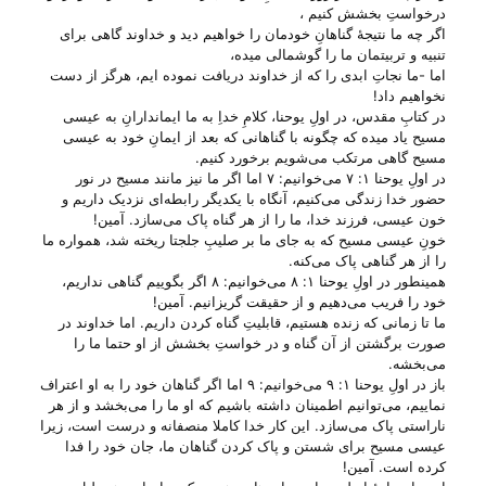
درخواستِ بخشش کنیم ،
اگر چه ما نتیجهٔ گناهانِ خودمان را خواهیم دید و خداوند گاهی برای
تنبیه و تربیتمان ما را گوشمالی میده،
اما -ما نجاتِ ابدی را که از خداوند دریافت نموده ایم، هرگز از دست
نخواهیم داد!
در کتابِ مقدس، در اولِ یوحنا، کلامِ خداِ به ما ایماندارانِ به عیسی
مسیح یاد میده که چگونه با گناهانی که بعد از ایمانِ خود به عیسی
مسیح گاهی مرتکب می‌‌شویم برخورد کنیم.
در اولِ یوحنا ۱: ۷ می‌‌خوانیم: ۷ اما اگر ما نیز مانند مسیح در نور
حضور خدا زندگی می‌کنیم، آنگاه با یکدیگر رابطه‌ای نزدیک داریم و
خون عیسی، فرزند خدا، ما را از هر گناه پاک می‌سازد. آمین!
خونِ عیسی مسیح که به جای ما بر صلیبِ جلجتا ریخته شد، همواره ما
را از هر گناهی پاک می‌‌کنه.
همینطور در اولِ یوحنا ۱: ۸ می‌‌خوانیم: ۸ اگر بگوییم گناهی نداریم،
خود را فریب می‌دهیم و از حقیقت گریزانیم. آمین!
ما تا زمانی که زنده هستیم، قابلیتِ گناه کردن داریم. اما خداوند در
صورت برگشتن از آن گناه و در خواستِ بخشش از او حتما ما را
می‌‌بخشه.
باز در اولِ یوحنا ۱: ۹ می‌‌خوانیم: ۹ اما اگر گناهان خود را به او اعتراف
نماییم، می‌توانیم اطمینان داشته باشیم که او ما را می‌بخشد و از هر
ناراستی پاک می‌سازد. این کار خدا کاملا منصفانه و درست است، زیرا
عیسی مسیح برای شستن و پاک کردن گناهان ما، جان خود را فدا
کرده است. آمین!