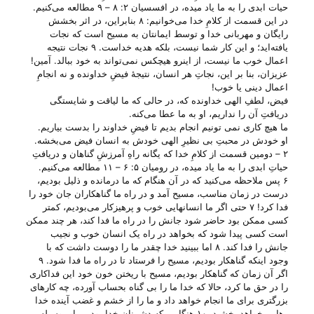
حیات ابدی را به ما یاد میده، در افسسیان ۲: ۸ – ۹ مطالعه می‌‌کنیم.
در این قسمت از کلامِ خدا می‌‌خوانیم: ۸ بنابراین، در اثر بخشش
رایگان و مهربانی خدا و توسط ایمانتان به مسیح است که نجات
یافته‌اید؛ و این کار شما نیست، بلکه هدیه خداست. ۹ نجات نتیجه
اعمال خوب ما نیست، از اینرو هیچکس نمی‌تواند به خود ببالد. آمین!
عزیزان، بنا بر این، نجاتِ هر انسان، نتیجهٔ فیضِ خداونده و نه انجامِ
اعمال دینی یا خوب!
فیض، لطفِ الهی خداونده که، در حالی که ما لیاقت و شایستگی
دریافتِ آن را نداریم، او به ما عطا می‌‌کنه.
ما هیچ کاری نمی تونیم انجام بدیم تا فیضِ خداوند را بدست بیاریم.
او خودش در محبتِ بی‌ نظیرِ الهی خودش به انسان فیض می‌‌بخشه.
۲ – دومین قسمت از کلامِ خدا که یگانه راهِ آمرزشِ گناهان و دریافتِ
حیاتِ ابدی را به ما یاد میده، در رومیان ۵: ۶ – ۱۱ مطالعه می‌‌کنیم.
۶ پس ملاحظه می‌کنید که در آن هنگام که ما درمانده و ذلیل بودیم،
درست در زمان مناسب، مسیح آمد و در راه ما گناهکاران جان خود را
فدا کرد! ۷ حتی اگر ما انسانهایی خوب و پرهیزکار می‌بودیم، کمتر
کسی ممکن بود حاضر شود جانش را در راه ما فدا کند، هر چند ممکن
است کسی پیدا شود که بخواهد در راه یک انسان خوب و نجیب
جانش را فدا کند. ۸ اما ببینید خدا چقدر ما را دوست داشت که با
وجود اینکه گناهکار بودیم، مسیح را فرستاد تا در راه ما فدا شود. ۹
اگر آن زمان که گناهکار بودیم، مسیح با ریختن خون خود این فداکاری
را در حق ما کرد، حالا که خدا ما را بی گناه بحساب آورده، چه کارهای
بزرگتری برای ما انجام خواهد داد و ما را از خشم و غضب آینده خدا
رهایی خواهد بخشید. ۱۰ هنگامی که دشمنان خدا بودیم، او بوسیله