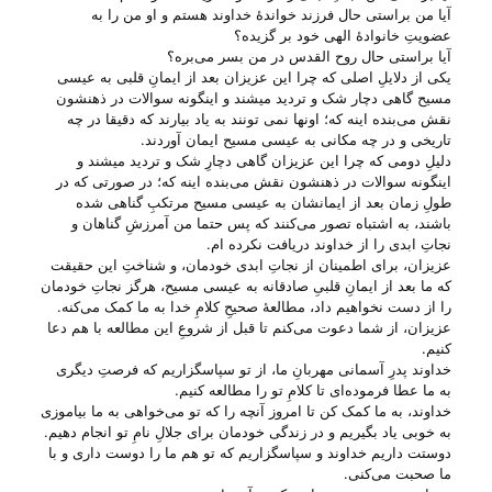
آیا من براستی حال فرزند خواندهٔ خداوند هستم و او من را به
عضویتِ خانوادهٔ الهی خود بر گزیده؟
آیا براستی حال روح القدس در من بسر می‌‌بره؟
یکی از دلایلِ اصلی که چرا این عزیزان بعد از ایمانِ قلبی به عیسی
مسیح گاهی دچار شک و تردید میشند و اینگونه سوالات در ذهنشون
نقش می‌‌بنده اینه که؛ اونها نمی تونند به یاد بیارند که دقیقا در چه
تاریخی و در چه مکانی به عیسی مسیح ایمان آوردند.
دلیلِ دومی که چرا این عزیزان گاهی دچارِ شک و تردید میشند و
اینگونه سوالات در ذهنشون نقش می‌‌بنده اینه که؛ در صورتی که در
طولِ زمان بعد از ایمانشان به عیسی مسیح مرتکبِ گناهی شده
باشند، به اشتباه تصور می‌‌کنند که پس حتما من آمرزشِ گناهان و
نجاتِ ابدی را از خداوند دریافت نکرده ام.
عزیزان، برای اطمینان از نجاتِ ابدی خودمان، و شناختِ این حقیقت
که ما بعد از ایمانِ قلبیِ صادقانه به عیسی مسیح، هرگز نجاتِ خودمان
را از دست نخواهیم داد، مطالعهٔ صحیحِ کلامِ خدا به ما کمک می‌‌کنه.
عزیزان، از شما دعوت می‌‌کنم تا قبل از شروعِ این مطالعه با هم دعا
کنیم.
خداوند پدرِ آسمانی مهربانِ ما، از تو سپاسگزاریم که فرصتِ دیگری
به ما عطا فرموده‌ای تا کلامِ تو را مطالعه کنیم.
خداوند، به ما کمک کن تا امروز آنچه را که تو می‌‌خواهی به ما بیاموزی
به خوبی یاد بگیریم و در زندگی خودمان برای جلالِ نامِ تو انجام دهیم.
دوستت داریم خداوند و سپاسگزاریم که تو هم ما را دوست داری و با
ما صحبت می‌‌کنی.