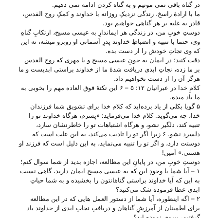
در گناه باقی نمی مونیم و به گناه کردن ادامه نمی دهیم.
ما با ارادهٔ راسخ، زندگی نزدیکِ روزانه با خداوند و کمکِ روح القدس،
قادر به غلبه بر هر گناهی خواهیم بود.
دوستِ خوبِ من، در زندگی هر ایماندارِ به عیسی مسیح، ارتکابِ گناهِ
وی، حتما با تنبیه و انضباطِ خداوند پدرِ آسمانی او روبرو میشه، نه این
که وی نجاتِ خودش را از دست بده.
دقت کنید؛ در ایمان به خونِ عیسی مسیح و با مهری که روح القدس
بر ما زده، نجاتِ ابدی دریافت شدهٔ ما از خداوند براستی ابدیست و ما
هرگز آن را از دست نخواهیم داد.
کلامِ خدا در عبرانیان ۱۲: ۵ – ۶ این نکتهٔ فوق العاده مهم را بخوبی به
ما یاد میده.
۵ گویا بکلی از یاد برده‌اید که کلام خدا برای تشویق شما فرزندان
خدا، چه می‌گوید. کلام خدا می‌فرماید: «پسرم، هرگاه خداوند تو را
تنبیه کند، دلگیر نشو، و هرگاه اشتباهات تو را خاطرنشان سازد،
دلسرد نشو. ۶ زیرا اگر تو را تادیب می‌کند، به این علت است که
دوستت دارد، و اگر تو را تنبیه می‌نماید، به این دلیل است که فرزند او
هستی.» آمین!
دوستِ خوبِ من، در پایانِ این مطالعه، اجازه بدید از شما سوال کنم؛
۱ – آیا شما با وجودِ این که به عیسی مسیح ایمان دارید، گاهی نسبت
به این که آیا خداوند براستی گناهانتون را بخشیده و به شما حیاتِ
ابدی عطا فرموده شک می‌‌کنید؟
۲ – اگه اینطوره، آیا شما از دستور العمل هایی که در این مطالعه
برای اطمینان از آمرزشِ گناهان و دریافتِ نجاتِ ابدی از خداوند یاد
گرفتیم، پیروی نموده اید؟