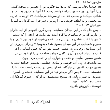
مزمورِ ۸۹: ۱۵ – ۱۷
۱۵ خوشا بحال مردمی که می‌دانند چگونه تو را تحسین و تمجید کنند،
زیرا آنها در نور حضورت راه خواهند رفت. ۱۶ آنها تمام روز به نام تو
شادی می‌کنند و بسبب عدالت تو سربلند می‌باشند. ۱۷ تو به ما قدرت
می‌بخشی و به لطف خویش ما را پیروز و سرافراز می‌گردانی. آمین!
عبرانیان ۱۲: ۱ – ۳
۱ پس حال که در این میدان مسابقه، چنین گروه انبوهی از ایمانداران
را داریم که برای تماشای ما گرد آمده‌اند، بیایید هر آنچه را که سبب
کندی یا عقب افتادن ما در این مسابقه می‌شود، از خود دور کنیم، و با
صبر و شکیبایی در این میدان بسوی هدف بدویم؛ ۲ و برای پیروزی در
این مسابقه روحانی، به عیسی چشم بدوزیم که چنین ایمانی را در
قلب ما ایجاد کرده و آن را کامل خواهد ساخت. زیرا او خود نیز در
همین مسیر، صلیب، و خفت و خواری آن را تحمل کرد، چون
می‌دانست در پی آن، خوشی و شادی عظیمی نصیبش خواهد شد. به
همین جهت، اکنون در جایگاه افتخار، یعنی در دست راست تخت خدا
نشسته است. ۳ پس اگر می‌خواهید در این مسابقه خسته و دلسرد
نشوید، به صبر و پایداری مسیح بیندیشید، به او که از سوی گناهکاران
مصیبت‌ها کشید. آمین!
نویسنده کوروش باقری
0
اشتراک گذاری