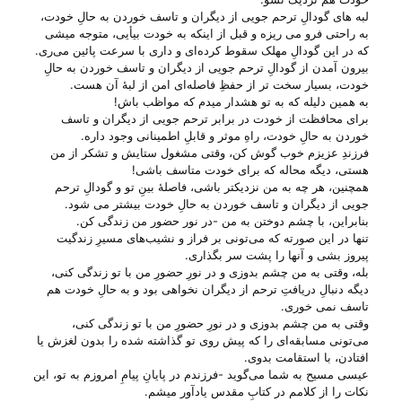
لبه های گودالِ ترحم جویی از دیگران و تاسف خوردن به حالِ خودت،
به راحتی فرو می ریزه و قبل از اینکه به خودت بیأیی، متوجه میشی
که در این گودالِ مهلک سقوط کرده‌ای و داری با سرعت پائین می‌‌ری.
بیرون آمدن از گودالِ ترحم جویی از دیگران و تاسف خوردن به حالِ
خودت، بسیار سخت تر از حفظِ فاصله‌ای امن از لبهٔ آن هست.
به همین دلیله که به تو هشدار میدم که مواظب باش!
برای محافظت از خودت در برابر ترحم جویی از دیگران و تاسف
خوردن به حالِ خودت، راهِ موثر و قابلِ اطمینانی وجود داره.
فرزندِ عزیزم خوب گوش کن، وقتی مشغول ستایش و تشکر از من
هستی، دیگه محاله که برای خودت متاسف باشی!
همچنین، هر چه به من نزدیکتر باشی، فاصلهٔ بینِ تو و گودالِ ترحم
جویی از دیگران و تاسف خوردن به حالِ خودت بیشتر می شود.
بنابراین، با چشم دوختن به من -در نور حضور من زندگی کن.
تنها در این صورته که می‌‌تونی بر فراز و نشیب‌های مسیرِ زندگیت
پیروز بشی و آنها را پشت سر بگذاری.
بله، وقتی به من چشم بدوزی و در نورِ حضورِ من با تو زندگی کنی،
دیگه دنبالِ دریافتِ ترحم از دیگران نخواهی بود و به حالِ خودت هم
تاسف نمی خوری.
وقتی به من چشم بدوزی و در نورِ حضورِ من با تو زندگی کنی،
می‌تونی مسابقه‌ای را که پیش روی تو گذاشته شده را بدون لغزش یا
افتادن، با استقامت بدوی.
عیسی مسیح به شما می‌‌گوید -فرزندم در پایانِ پیامِ امروزم به تو، این
نکات را از کلامم در کتابِ مقدس یادآور میشم.