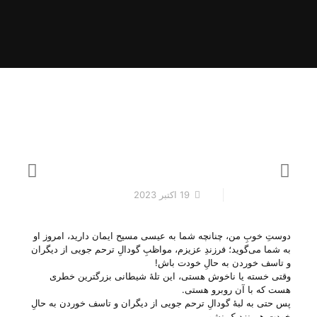
19 اکتبر 2023
دوستِ خوبِ من، چنانچه شما به عیسی مسیح ایمان دارید، امروز او
به شما می‌‌گوید؛ فرزندِ عزیزم، مواظبِ گودالِ ترحم جویی از دیگران
و تاسف خوردن به حالِ خودت باش!
وقتی خسته یا ناخوش هستی، این تلهٔ شیطانی بزرگترین خطری
هست که با آن روبرو هستی.
پس حتی به لبهٔ گودالِ ترحم جویی از دیگران و تاسف خوردن به حالِ
خودت هم نزدیک نشو.