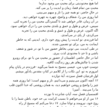
اما هیچ محدودیتی برای محبتِ من وجود نداره!
محبتِ من تمام فضا، زمان و ابدیت را پر می‌ کنه.
در حالِ حاضر، تو همه چیز را تار و مبهم می‌‌بینی.
اما روزی من را، شفاف و واضح، چهره به چهره خواهی دید.
در آن زمان، قادر خواهی شد تا گستردگی محبتِ من را تجربه کنی.
سپس، عرض و طول و عمق و بلندی محبتِ من را درک خواهی نمود.
اگه اکنون، عرض و طول و عمق و بلندی محبتِ من را تجربه
می‌‌کردی، از پای در می‌‌آمدی.
اما فرزندم، تو ابدیت را پیش روی خود داری. ابدیتی که به خاطرِ
ایمانت به من، برای تو تضمین شده.
در طی ابدیت، می تونی بخاطرِ حضورِ من با تو، در شور و شعف
باشی و تا حدِ نا محدودی لذت ببری.
اما در حال حاضر، اطمینان از حضورِ پر محبتِ من با تو، برای روبرو
شدن با چالش‌های هر روزِ زندگیت کافیه.
دوستِ خوبِ من، عیسی مسیح به شما می‌‌گوید -فرزندم در پایانِ پیامِ
امروزم به تو، این نکات را از کلامم در کتابِ مقدس یادآور میشم.
اولِ قرنتیان فصلِ سیزده، آیهٔ دوازده
۱۲ آنچه اکنون می‌بینیم و می‌دانیم، تار و مبهم است؛ اما روزی همه
چیز را واضح و روشن خواهیم دید، به همان روشنی که خدا اکنون قلب
ما را می‌بیند . آمین!
افسسیان فصلِ سه، آیاتِ شانزده تا نوزده
۱۶ من از او می‌خواهم تا بسبب کرامت بی حد خود، باطن شما را با
روح خود، نیرومند و توانا سازد. ۱۷ دعا می‌کنم که مسیح از راه