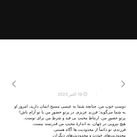
19 اکتبر 2023
دوستِ خوبِ من، چنانچه شما به عیسی مسیح ایمان دارید، امروز او
به شما می‌‌گوید؛ فرزندِ عزیزم، در پرتوِ حضورِ من با تو آرام باش!
پرتوِ حضورِ من، ارتباطِ محبتِ بی‌ قید و شرطِ من برای توست.
هیچ نیرویی در جهان، به اندازهٔ محبتِ من قدرتمند نیست.
فرزندم، تو دائماً از محدودیت ها آگاه هستی.
محدودیت‌های خودت و محدودیت‌های دیگران.