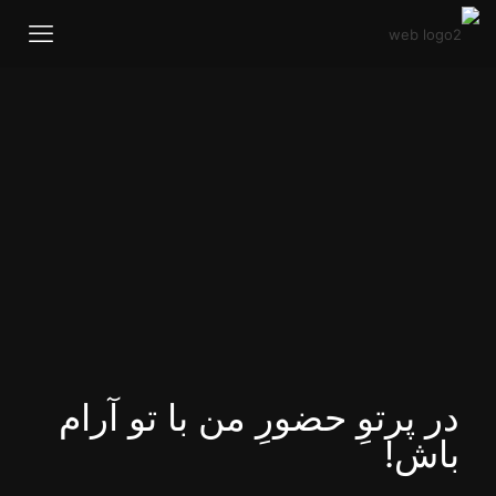
در پرتوِ حضورِ من با تو آرام
باش!