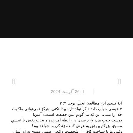
26 آگوست 2024
آیهٔ کلیدی این مطالعه: انجیلِ یوحنا ۳: ۳
۳ عیسی جواب داد: «اگر تولد تازه پیدا نکنی، هرگز نمی‌توانی ملکوت
خدا را ببینی. این که می‌گویم عین حقیقت است.» آمین!
دوستِ خوبِ من، وارد شدن در رابطهٔ آمرزنده و نجات بخش با عیسیِ
مسیح، بزرگترین تجربهٔ عوض کنندهٔ زندگی ما خواهد بود!
وقتی ما با شناختِ کافی از شخصیتِ واقعی عیسی مسیح به او ایمان