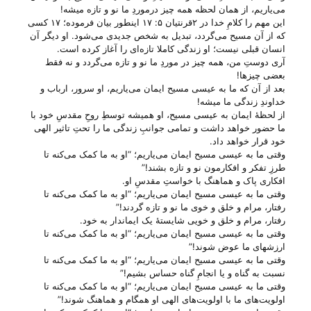
می‌‌یاریم، از همان لحظه همه چیز درموردِ ما نو و تازه میشه!
این مهم را کلامِ خدا در ۲قرنتیان ۵: ۱۷ اینطور بیان فرموده؛ ۱۷ کسی
که از آن مسیح می‌گردد، تبدیل به شخص جدیدی می‌شود. او دیگر آن
انسان قبلی نیست؛ او زندگی کاملا تازه‌ای را آغاز کرده است.
آری دوستِ من، همه چیز در موردِ ما نو و تازه می‌‌گردد و نه فقط
بعضی چیزها!
بعد از آن که ما به عیسی مسیح ایمان می‌‌یاریم، او سرور، ارباب و
خداوندِ زندگی ما میشه!
از لحظهٔ ایمان به عیسی مسیح، او همیشه توسطِ روحِ مقدسِ خود با
ما حضور خواهد داشت و تمامی جوانبِ زندگی ما را تحتِ تاثیر الهی
خود قرار خواهد داد.
وقتی ما به عیسی مسیح ایمان می‌‌یاریم؛ “او به ما کمک می‌‌کنه تا
طرزِ تفکر و افکارمون نو و تازه بشند!”
افکاری پاک و هماهنگ با خواستِ مقدسِ او.
وقتی ما به عیسی مسیح ایمان می‌‌یاریم؛ “او به ما کمک می‌‌کنه تا
رفتار، مرام و خلق و خوی ما نو و تازه گردند!”
رفتار، مرام و خلق و خویی شایستهٔ یک ایماندار به خود.
وقتی ما به عیسی مسیح ایمان می‌‌یاریم؛ “او به ما کمک می‌‌کنه تا
ارزشهای ما عوض شوند!”
وقتی ما به عیسی مسیح ایمان می‌‌یاریم؛ “او به ما کمک می‌‌کنه تا
نسبت به گناه و یا انجامِ گناه حساس بشیم!”
وقتی ما به عیسی مسیح ایمان می‌‌یاریم؛ “او به ما کمک می‌‌کنه تا
اولویت‌های ما با اولویت‌های الهی او همگام و هماهنگ شوند!”