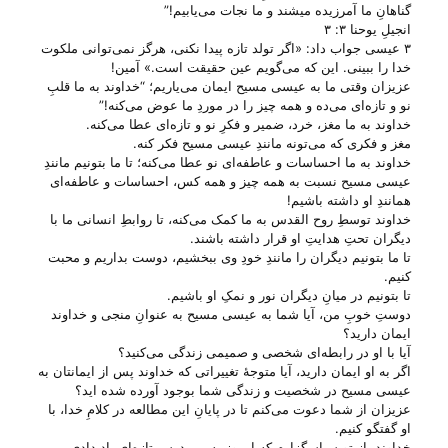
گناهانِ ما آمرزیده میشند و ما نجات می‌‌یابیم!”
انجیلِ یوحنا ۳: ۳
۳ عیسی جواب داد: «اگر تولد تازه پیدا نکنی، هرگز نمی‌توانی ملکوت
خدا را ببینی. این که می‌گویم عین حقیقت است.» آمین!
عزیزان وقتی ما به عیسی مسیح ایمان می‌‌یاریم؛ “خداوند به ما قلبِ
نو و تازه‌ای می‌‌ده و همه چیز را در موردِ ما عوض می‌‌کنه!”
خداوند به ما مغز، خرد، ضمیر و فکرِ نو و تازه‌ای عطا می‌‌کنه.
مغز و فکری که می‌‌تونه مانندِ عیسی مسیح فکر کنه.
خداوند به ما احساسات و عاطفه‌ای نو عطا می‌‌کنه؛ تا ما بتونیم مانندِ
عیسی مسیح نسبت به همه چیز و همه کس، احساسات و عاطفه‌ای
همانندِ او داشته باشیم!
خداوند توسطِ روح القدس به ما کمک می‌‌کنه، تا روابطِ انسانی ما با
دیگران تحتِ هدایتِ او قرار داشته باشند.
تا ما بتونیم دیگران را مانندِ خودِ وی ببخشیم، دوست بداریم و محبت
کنیم.
تا بتونیم در میانِ دیگران نور و نمکِ او باشیم.
دوستِ خوبِ من، آیا شما به عیسی مسیح به عنوانِ منجی و خداوند
ایمان دارید؟
آیا با او در رابطه‌ای شخصی و صمیمی زندگی می‌‌کنید؟
اگر به او ایمان دارید، آیا متوجهٔ تغییراتی که خداوند پس از ایمانتان به
عیسی مسیح در شخصیت و زندگی شما بوجود آورده شده اید؟
عزیزان از شما دعوت می‌کنم تا در پایانِ این مطالعه در کلامِ خدا، با
او گفتگو کنیم.
خداوند، از تو سپاسگزارم که امروز به من درسِ تازه‌ای یاد دادی.