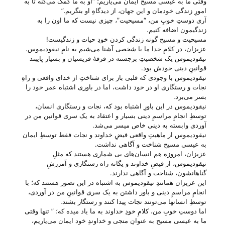
وقتی ما به عیسی مسیح ایمان می‌‌یاریم؛ “او به ما کمک می‌‌کنه تا به
امورِ زندگی خودمان و این جهان، از دیدگاهِ او بنگریم.”
آری دوستِ خوبِ من، “مسیحیت”، چیزی نیست که ما اون را به
زندگیمون اضافه کنیم.
مسیحیت و مسیح گونه زندگی کردن خودِ حیات و زندگیست!
عزیزان، در کلامِ خدا ما با شخصی آشنا می‌‌شیم به نامِ نیقودیموس.
نیقودیموس یک شخصیتِ برجسته در فرقهٔ فریسیان و بسیار پایبند
قوانینِ دینی خودش بود.
نیقودیموس با وجودی که قلبی باز برای شناختِ از خدای واقعی و راهِ
نجات و رستگاری او در خود داشت، اما در باوری اشتباه عمر خود را
بسر می‌‌برد.
نیقودیموس در این باورِ اشتباه بود که، نجات و رستگاری انسان،
توسطِ انجامِ مراسمِ دینی بسیار و اعتقاد به یک سری قوانین من در
آوردی وابسته به دینی خاص میسر می‌‌شد.
نیقودیموس از ماهیتِ واقعی فیضِ خداوند و نجات فقط توسطِ ایمان
به عیسی مسیح شناخت و آگاهی نداشت.
عزیزان، امروزه هم انسان‌های بی‌ شماری هستند که مثلِ
نیقودیموس، از فیضِ خداوند و یگانه راه رستگاری و آمرزشِ
گناهانشون، شناخت و آگاهی ندارند.
این عزیزان همانندِ نیقودیموس به اشتباه در این تصور هستند که؛ با
انجامِ مراسمِ دینی و باور داشتن به یک سری قوانینِ من در آوردی،
توسطِ انسانها می‌‌تونند نجات پیدا کنند و رستگار بشند.
اما دوستِ خوبِ من، کلامِ خودِ خداوند به ما یاد میده که؛ ” تنها وقتی
ما به عیسی مسیح به عنوانِ منجی و خداوندِ خود ایمان می‌‌یاریم،