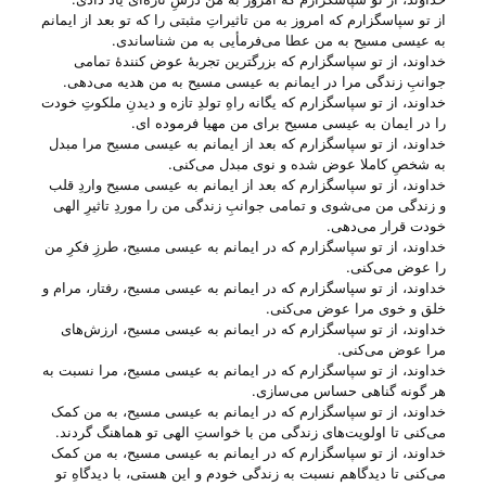
از تو سپاسگزارم که امروز به من تاثیراتِ مثبتی را که تو بعد از ایمانم
به عیسی مسیح به من عطا می‌‌فرمأیی به من شناساندی.
خداوند، از تو سپاسگزارم که بزرگترین تجربهٔ عوض کنندهٔ تمامی
جوانبِ زندگی مرا در ایمانم به عیسی مسیح به من هدیه می‌‌دهی.
خداوند، از تو سپاسگزارم که یگانه راهِ تولدِ تازه و دیدنِ ملکوتِ خودت
را در ایمان به عیسی مسیح برای من مهیا فرموده ای.
خداوند، از تو سپاسگزارم که بعد از ایمانم به عیسی مسیح مرا مبدل
به شخصِ کاملا عوض شده و نوی مبدل می‌‌کنی.
خداوند، از تو سپاسگزارم که بعد از ایمانم به عیسی مسیح واردِ قلب
و زندگی من می‌‌شوی و تمامی جوانبِ زندگی من را موردِ تاثیرِ الهی
خودت قرار می‌‌دهی.
خداوند، از تو سپاسگزارم که در ایمانم به عیسی مسیح، طرزِ فکرِ من
را عوض می‌‌کنی.
خداوند، از تو سپاسگزارم که در ایمانم به عیسی مسیح، رفتار، مرام و
خلق و خوی مرا عوض می‌‌کنی.
خداوند، از تو سپاسگزارم که در ایمانم به عیسی مسیح، ارزش‌های
مرا عوض می‌‌کنی.
خداوند، از تو سپاسگزارم که در ایمانم به عیسی مسیح، مرا نسبت به
هر گونه گناهی حساس می‌‌سازی.
خداوند، از تو سپاسگزارم که در ایمانم به عیسی مسیح، به من کمک
می‌‌کنی تا اولویت‌های زندگی من با خواستِ الهی تو هماهنگ گردند.
خداوند، از تو سپاسگزارم که در ایمانم به عیسی مسیح، به من کمک
می‌‌کنی تا دیدگاهم نسبت به زندگی خودم و این هستی‌، با دیدگاهِ تو