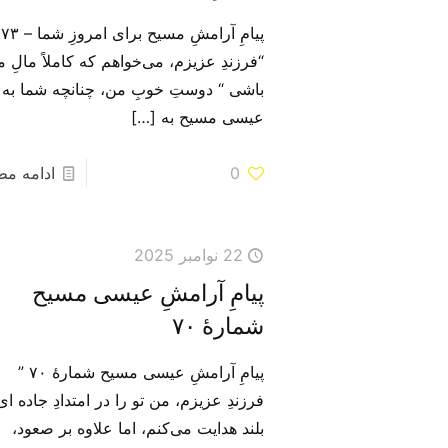
پیامِ آرامشِ مسیح برای امروزِ شما – ۷۳
“فرزندِ عزیزم، می‌خواهم که کاملاً مالِ 
باشی “ دوستِ خوبِ من، چنانچه شما به
عیسی مسیح به
[…]
0
ادامه م
22 نوامبر 2025
پیامِ آرامشِ عیسی مسیح
شمارهٔ ۷۰
پیامِ آرامشِ عیسی مسیح شمارهٔ ۷۰ ”
فرزندِ عزیزم، من تو را در امتدادِ جاده ا‌ی
بلند هدایت می‌کنم، اما علاوه بر صعود،