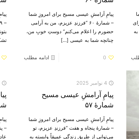
ا
پیامِ آرامشِ عیسی مسیح برای امروزِ شما
پیا
برای
– شمارهٔ ۶۰ “فرزندِ عزیزم، من به آرامی
به
حضورم را اعلام می‌‌کنم“ دوستِ خوبِ من،
بتو
چنانچه شما به عیسی
[…]
تشک
طلب
0
ادامه مطلب
4 نوامبر 2025
3
پیامِ آرامشِ عیسی مسیح
پی
شمارهٔ ۵۷
شما
پیامِ آرامشِ عیسی مسیح برای امروزِ شما
پیا
– شمارهٔ پنجاه و هفت “فرزندِ عزیزم، تو
– پ
می‌توانی از طریق زندگی عمیقاً وابسته به
عاد