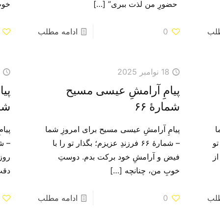
حضورِ من لذت ببری”
[…]
خوب
طلب
0
ادامه مطلب
18 نوامبر 2025
7
پیامِ آرامشِ عیسی مسیح
پی
شمارهٔ ۶۶
شما
ا
پیامِ آرامشِ عیسی مسیح برای امروزِ شما
پیا
 تو
– شمارهٔ ۶۶ فرزندِ عزیزم؛ بگذار تو را با
از
فیض و آرامشِ خود برکت بدم. دوستِ
روز 
خوبِ من، چنانچه
[…]
دقت
طلب
0
ادامه مطلب