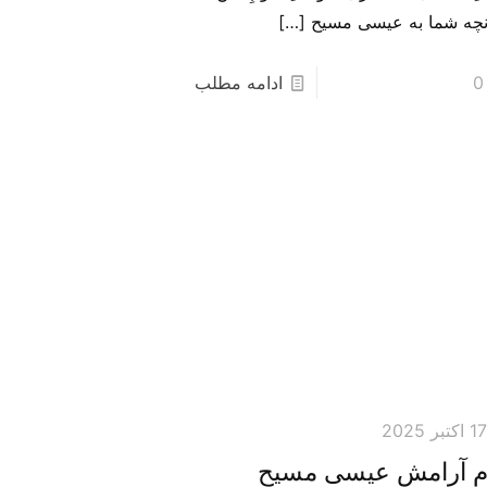
نچه شما به عیسی مسیح
[…]
0
ادامه مطلب
1 اکتبر 2025
امِ آرامشِ عیسی مسیح