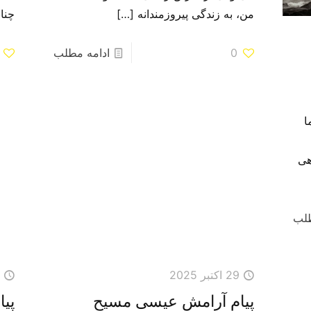
من، به زندگی پیروزمندانه
[…]
چنا
0
ادامه مطلب
ا
هی
طلب
29 اکتبر 2025
7
پیامِ آرامشِ عیسی مسیح
پی