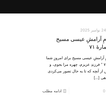
2 نوامبر 2025
امِ آرامشِ عیسی مسیح
رهٔ ۷۱
مِ آرامشِ عیسی مسیح برای امروزِ شما
– ۷۱ ” فرزندِ عزیزم، چهره مرا بجوی، و
 از آنچه که تا به حال تصور می‌کردی
هی
[…]
0
ادامه مطلب