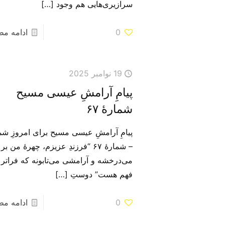
سرازیری‌هایی هم وجود
[…]
0
ادامه م
19 نوامبر 2025
پیامِ آرامشِ عیسی مسیح
شمارهٔ ۶۷
پیامِ آرامشِ عیسی مسیح برای امروزِ شم
– شمارهٔ ۶۷ “فرزندِ عزیزم، چهرهٔ من بر
می‌‌درخشه و آرامشی می‌‌تابونه که فراتر 
فهم هست” دوستِ
[…]
0
ادامه م