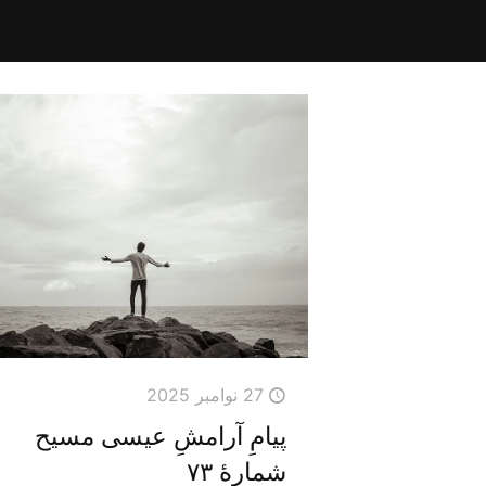
27 نوامبر 2025
پیامِ آرامشِ عیسی مسیح
شمارهٔ ۷۳