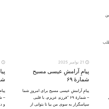
من
طلب
21 نوامبر 2025
0
پیامِ آرامشِ عیسی مسیح
پی
شمارهٔ ۶۹
شما
پیامِ آرامشِ عیسی مسیح برای امروزِ شما
پیا
– شمارهٔ ۶۹ “فرزندِ عزیزم، با قلبی
سپاسگزار به سوی من بیا تا بتوانی از
و در