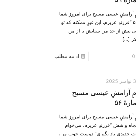
مِ آرامشِ عیسی مسیح برای امروزِ شما
– ۵۹ “فرزندِ عزیزم، این غیرِ ممکنه که تو
نی بیش از حد مرا ستایش یا از من
ر
[…]
0
ادامه مطلب
 نوامبر 2025
امِ آرامشِ عیسی مسیح
رهٔ ۵۶
مِ آرامشِ عیسی مسیح برای امروزِ شما
نجاه و شش “فرزندِ عزیزم، می‌خوام
تِ جدیدی یاد بگیری” دوستِ خوبِ من،