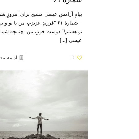
پیامِ آرامشِ عیسی مسیح برای امروزِ شم
– شمارهٔ ۶۱ “فرزندِ عزیزم، من با تو و 
تو هستم!” دوستِ خوبِ من، چنانچه شما 
عیسی
[…]
0
ادامه م