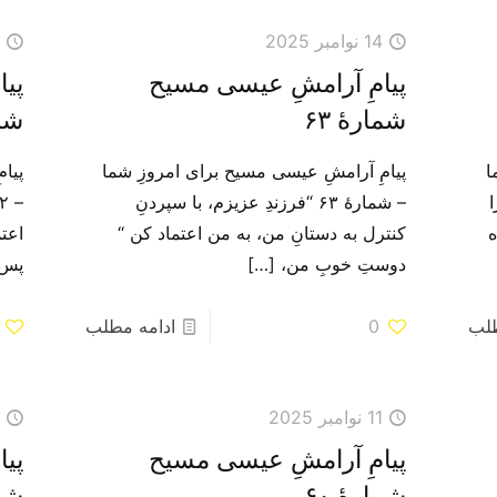
14 نوامبر 2025
3
پیامِ آرامشِ عیسی مسیح
پی
شمارهٔ ۶۳
شما
ا
پیامِ آرامشِ عیسی مسیح برای امروزِ شما
پیا
ا
– شمارهٔ ۶۳ “فرزندِ عزیزم، با سپردنِ
ه
کنترل به دستانِ من، به من اعتماد کن “
اعتم
دوستِ خوبِ من،
[…]
پس 
طلب
0
ادامه مطلب
11 نوامبر 2025
0
پیامِ آرامشِ عیسی مسیح
پی
شمارهٔ ۶۰
شما