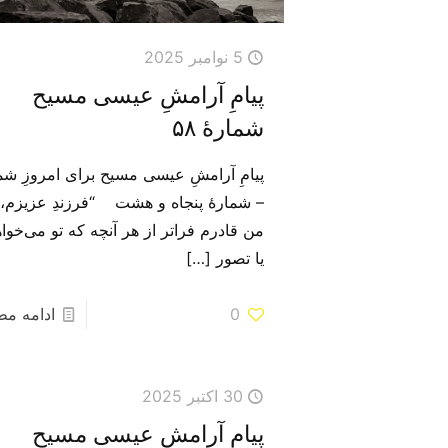
5 نوامبر 2025
پیامِ آرامشِ عیسی مسیح
شمارهٔ ۵۸
پیامِ آرامشِ عیسی مسیح برای امروزِ شم
– شمارهٔ پنجاه و هشت “فرزندِ عزیزم،
من قادرم فراتر از هر آنچه که تو می‌خوا
یا تصور
[…]
0
ادامه م
30 اکتبر 2025
پیامِ آرامشِ عیسی مسیح