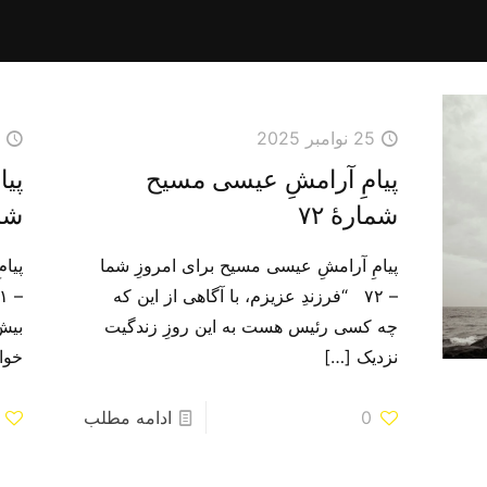
25 نوامبر 2025
4
پیامِ آرامشِ عیسی مسیح
پی
شمارهٔ ۷۲
شما
پیامِ آرامشِ عیسی مسیح برای امروزِ شما
پیا
– ۷۲ “فرزندِ عزیزم، با آگاهی از این که
چه کسی رئیس هست به این روزِ زندگیت
بیش
نزدیک
[…]
خوا
0
ادامه مطلب