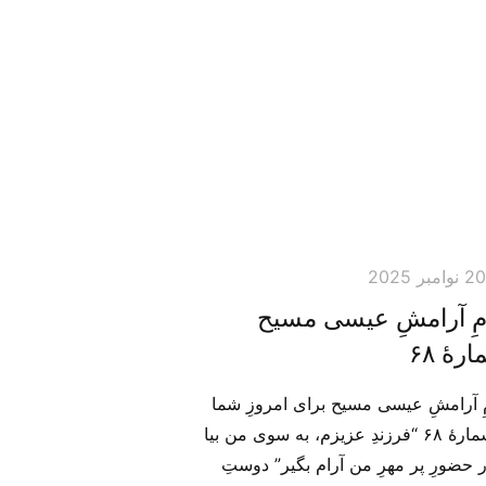
2 نوامبر 2025
امِ آرامشِ عیسی مسیح
رهٔ ۶۸
مِ آرامشِ عیسی مسیح برای امروزِ شما
– شمارهٔ ۶۸ “فرزندِ عزیزم، به سوی من بیا
 حضورِ پر مهرِ من آرام بگیر” دوستِ