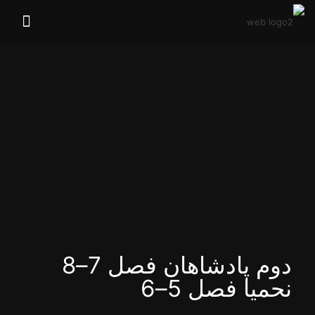
دوم پادشاهان فصل 7–8
نحمیا فصل 5–6