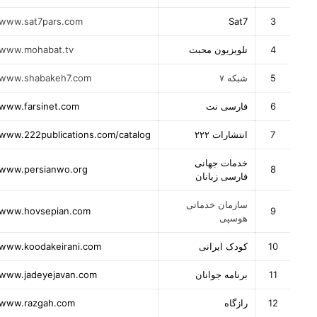
www.sat7pars.com
Sat7
3
4
تلویزیون محبت
www.mohabat.tv
5
شبکه ۷
www.shabakeh7.com
www.farsinet.com
6
فارسی نت
www.222publications.com/catalog
7
انتشارات ۲۲۲
خدمات جهانی
www.persianwo.org
8
فارسی زبانان
سازمان خدماتی
www.hovsepian.com
9
هوسپی
www.koodakeirani.com
10
کودک ایرانی
www.jadeyejavan.com
11
برنامه جوانان
www.razgah.com
12
رازگاه