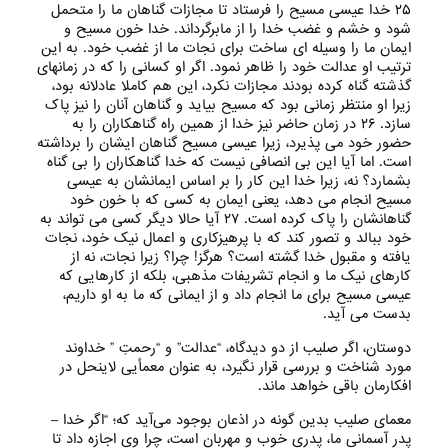
۲۵ خدا عیسی مسیح را فرستاد تا مجازات گناهان ما را متحمل
شود و خشم و غضب خدا را از مابرگرداند. خدا خون مسیح و
ایمان ما را وسیله ای ساخت برای نجات ما از غضب خود. به این
ترتیب او عدالت خود را ظاهر نمود. اگر او کسانی را که در زمانهای
گذشته گناه کرده بودند مجازات نکرد، این هم کاملا عادلانه بود،
زیرا او منتظر زمانی بود که مسیح بیاید و گناهان آنان را نیز پاک
سازد. ۲۶ در زمان حاضر نیز خدا از همین راه گناهکاران را به
حضور خود می پذیرد، زیرا عیسی مسیح گناهان ایشان را برداشته
است. اما آیا این بی انصافی نیست که خدا گناهکاران را بی گناه
بشمارد؟ نه، زیرا خدا این کار را بر اساس ایمانشان به عیسی
مسیح انجام می دهد، یعنی ایمان به کسی که با خون خود
گناهانشان را پاک کرده است. ۲۷ آیا حالا دیگر کسی می تواند به
خود ببالد و تصور کند که با پرهیزکاری و اعمال نیک خود، نجات
یافته و مقبول خدا گشته است؟ هرگز! چرا؟ زیرا نجات، نه از
کارهای نیک ما و انجام تشریفات مذهبی، بلکه از کارهایی که
عیسی مسیح برای ما انجام داد و از ایمانی که ما به او داریم،
بدست می آید.
دوستان، اگر صلیب از دو دیدگاه، “عدالت” و “رحمتِ ” خداوند
مورد شناخت و بررسی قرار نگیرد، به عنوان معمأیی لاینحل در
افکارمان باقی خواهد ماند.
معمای صلیب بدین گونه در اذعان بوجود می‌‌آید که؛ “اگر خدا –
پدر آسمانی ما، پدری خوب و مهربان است، چرا وی اجازه داد تا