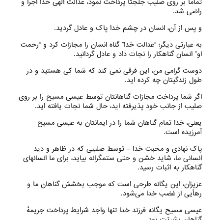
تماماً بر روی صلیب جلجتا پرداخت نمود، عدالت الهی خدا اجرا و
راضی شد.
و پس از آن، انسان در چشم خدا پاک و عادل گردید.
به عبارتی دیگر؛ “عدالت خدا” گناه انسان را مجازات کرد و “رحمت
او” انسان گناهکار را نجات داد و عادل گردانید.
دوست گرامی من، این فرقی نمی کند که شما کی هستید و در
طول زندگیتان چه کرده اید.
اگر شما پرداخت مجازات گناهانتان توسط عیسی مسیح را بر روی
صلیب از جانب خود پذیرفته اید، حال شما نجات یافته اید.
یعنی، خدا تمام گناهان شما را در ایمانتان به عیسی مسیح
آمرزیده است.
پاک نهادی و محبت خدا – توسط صلیبی که در ظاهر و دید
انسانی ما، شاید خشن و حتی ستمگرانه بیاید، برای ما انسانهای
گناهکار به اثبات رسید.
عزیزان، این یگانه طرحی است که موجب بخشش گناهان ما و
رهأیی از غضب خدا می‌‌شود.
عیسی مسیح یگانه فرزند خدا تنها واجد شرایط پرداخت جریمهٔ
گناهان بشریّت بود.