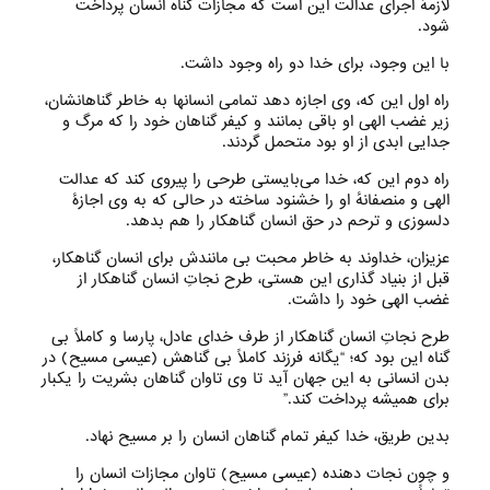
لازمهٔ اجرای عدالت این است که مجازات گناه انسان پرداخت
شود.
با این وجود، برای خدا دو راه وجود داشت.
راه اول این که، وی اجازه دهد تمامی انسانها به خاطر گناهانشان،
زیر غضب الهی او باقی بمانند و کیفر گناهان خود را که مرگ و
جدایی ابدی از او بود متحمل گردند.
راه دوم این که، خدا می‌‌بایستی طرحی را پیروی کند که عدالت
الهی و منصفانهٔ او را خشنود ساخته در حالی که به وی اجازهٔ
دلسوزی و ترحم در حق انسان گناهکار را هم بدهد.
عزیزان، خداوند به خاطر محبت بی‌ مانندش برای انسان گناهکار،
قبل از بنیاد گذاری این هستی‌، طرح نجاتِ انسان گناهکار از
غضب الهی خود را داشت.
طرح نجاتِ انسان گناهکار از طرف خدای عادل، پارسا و کاملاً بی‌
گناه این بود که؛ “یگانه فرزند کاملاً بی‌ گناهش (عیسی مسیح) در
بدن انسانی به این جهان آید تا وی تاوان گناهان بشریت را یکبار
برای همیشه پرداخت کند.”
بدین طریق، خدا کیفر تمام گناهان انسان را بر مسیح نهاد.
و چون نجات دهنده (عیسی مسیح) تاوان مجازات انسان را