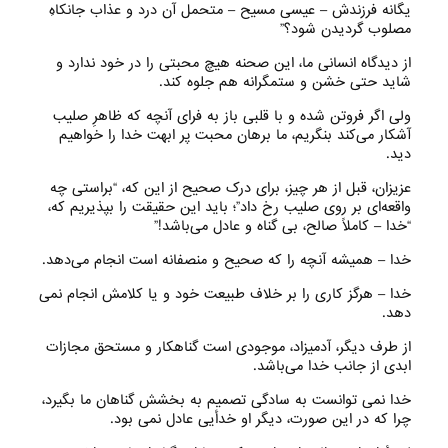
یگانه فرزندش – عیسی مسیح – متحمل آن درد و عذاب جانکاهِ
مصلوب گردیدن شود؟”
از دیدگاه انسانی ما، این صحنه هیچ محبتی را در خود ندارد و
شاید حتی خشن و ستمگرانه هم جلوه کند.
ولی‌ اگر فروتن شده و با قلبی باز به فرای آنچه که ظاهرِ صلیب
آشکار می‌‌کند بنگریم، ما برهان محبت پر ابهت خدا را خواهیم
دید.
عزیزان، قبل از هر چیز، برای درک صحیح از این که، “براستی چه
واقعه‌ای بر روی صلیب رخ داد”؛ باید این حقیقت را بپذیریم که،
“خدا – کاملاً صالح، بی‌ گناه و عادل می‌‌باشد!”
خدا – همیشه آنچه را که صحیح و منصفانه است انجام می‌‌دهد.
خدا – هرگز کاری را بر خلاف طبیعت خود و یا کلامش انجام نمی
دهد.
از طرف دیگر، آدمیزاد، موجودی است گناهکار و مستحق مجازات
ابدی از جانب خدا می‌‌باشد.
خدا نمی توانست به سادگی تصمیم به بخشش گناهان ما بگیرد،
چرا که در این صورت، دیگر او خدأیی عادل نمی بود.