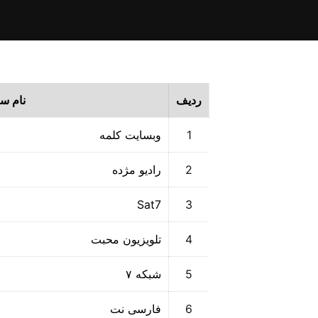
ردیف
نام س
1
وبسایت کلمه
2
رادیو مژده
Sat7
3
4
تلویزیون محبت
5
شبکه ۷
6
فارسی نت