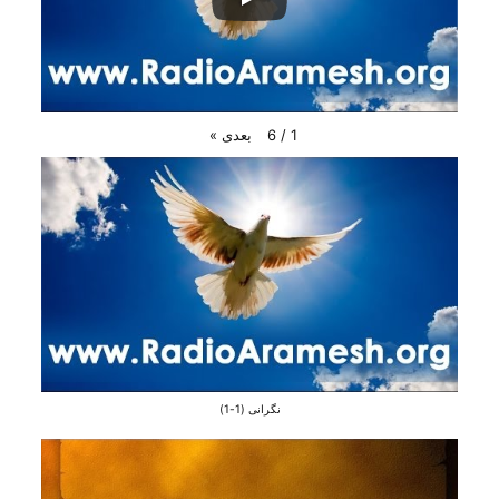
بعدی
»
6
/
1
نگرانی (1-1)