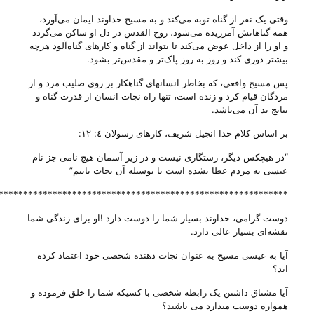
وقتی يک نفر از گناه توبه می‌کند و به مسيح خداوند ايمان می‌آورد،
همه گناهانش آمرزيده می‌شود، روح القدس در دل او ساکن می‌گردد
و او را از داخل عوض می‌کند تا بتواند از گناه و کارهای گناه‌آلود هرچه
بيشتر دوری کند و روز به روز پاک‌‌تر و مقدس‌تر بشود.
پس مسيح واقعی، که بخاطر انسانهای گناهکار بر روی صليب مرد و از
مردگان قيام کرد و زنده است، تنها راه نجات انسان از قدرت گناه و
نتايج بد آن می‌باشد.
بر اساس کلام خدا انجيل شريف، کارهای رسولان ٤: ١٢:
“در هيچکس ديگر، رستگاری نيست و در زير آسمان هيچ نامی جز نام
عيسی به مردم عطا نشده است تا بوسيله آن نجات يابيم”
***********************************************************
دوست گرامی، خداوند بسیار شما را دوست دارد !او برای زندگی شما
نقشه‌ای بسیار عالی دارد.
آیا به عیسی مسیح به عنوان نجات دهنده شخصی خود اعتماد کرده
اید؟
آیا مشتاق داشتن یک رابطه شخصی با کسیکه شما را خلق فرموده و
همواره دوست میدارد می باشید؟