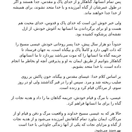
پس تمام انسانها، گناهکار و از خدای پاک و مقدس، جدا هستند و اگر
در طول عمرشان از گناه آمرزيده و با خدا متحد نشوند، برای هميشه
از خدا جدا خواهند ماند.
ولی خبر خوش اين است که خدای پاک و قدوس، خدای محبت هم
هست و او برای برگرداندن ما انسانها به آغوش خودش، از ازل
نقشه‌ای پرشکوه کشيده بود.
حدوداً دو هزار سال پيش، خدا پسر روحانی خودش عيسی مسيح را
که ذات الهی دارد و کاملاً پاک و بيگناه است، به جهان فرستاد تا
جريمه گناه ما انسانها را که موت می‌باشد بپردازد تا ما انسانهای
گناهکار بتوانيم از طريق ايمان به او و پذيرفتن آنچه او بخاطر ما انجام
داده است، با خدا متحد بشويم.
بر اساس کلام خدا: عيسای مقدس و بيگناه، خون پاکش بر روی
صليب ريخته شد و مرد. سپس او را در قبر گذاشتند ولی او در روز
سوم، از مردگان قيام کرد و زنده است.
عيسی، با مرگ و قيام خودش، جريمه گناهان ما را داد و هديه نجات از
گناه را برای ما انسانها فراهم کرد.
حالا هر که به عيسی مسيح خداوند و واقعيت مرگ و دفن و قيام او از
مردگان، ايمان بياورد تمام گناهانش آمرزيده می‌شود و از هديه نجات
از گناه و مزايای نجات که يکی از آنها زندگی جاودانی با خدا است
بهره‌مند می‌شود.