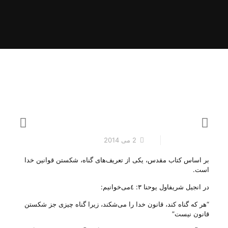
2 می 2014
بر اساس کتاب مقدس، يکی از تعريف‌های گناه، شکستن قوانين خدا
است.
در انجيل شريفاول يوحنا ٣: ٤می‌خوانيم:
“هر که گناه کند، قانون خدا را می‌شکند، زيرا گناه چيزی جز شکستن
قانون نيست”