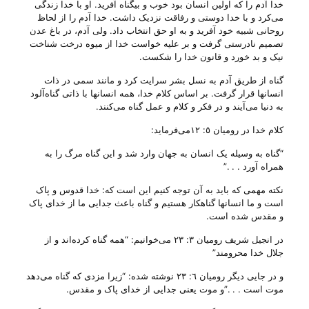
خدا آدم را که اولين انسان بود خوب و بيگناه آفريد. او با خدا زندگی
می‌کرد و با خدا دوستی و رفاقت نزديک داشت. خدا آدم را از لحاظ
روحانی شبيه خود آفريد و به او حق انتخاب داد. ولی آدم، در باغ عدن
تصميم نادرستی گرفت و بر عليه خواست خدا از ميوه درخت شناخت
نيک و بد خورد و قانون خدا را شکست.
گناه از طريق آدم به نسل بشر سرايت کرد و مانند سمی در ذات
انسانها قرار گرفت. بر اساس کلام خدا، همه انسانها با ذاتی گناه‌آلود
به دنيا می‌آيند و در فکر و کلام و عمل گناه می‌کنند.
کلام خدا در روميان ٥: ١٢می‌فرمايد:
“گناه به وسيله يک انسان به جهان وارد شد و اين گناه مرگ را به
همراه آورد . . .”
نکته مهمی که بايد به آن توجه کنيم اين است که: خدا قدوس و پاک
است و ما انسانها گناهکار هستيم و گناه باعث جدايی ما از خدای پاک
و مقدس شده است.
در انجيل شريف روميان ٣: ٢٣ می‌خوانيم: “همه گناه کرده‌اند و از
جلال خدا محرومند”
و در جايی ديگر روميان ٦: ٢٣ نوشته شده: “زيرا مزدی که گناه می‌دهد
موت است . . .”و موت يعنی جدايی از خدای پاک و مقدس.