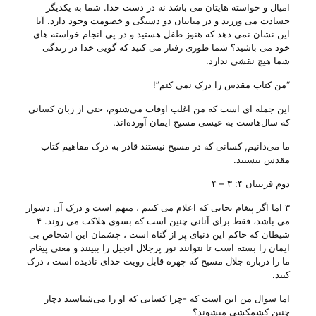
امیال و خواسته هایتان می باشد نه در دست خدا. شما به یکدیگر
حسادت می ورزید و در میانتان دو دستگی و خصومت وجود دارد. آیا
این نشان نمی دهد که هنوز طفل هستید و در پی انجام خواسته های
خود می باشید؟ شما طوری رفتار می کنید که گویی خدا در زندگی
شما هیچ نقشی ندارد.
“من کتاب مقدس را درک نمی کنم”!
این جمله ای‌ است که من اغلب اوقات می‌شنوم، حتی از زبان کسانی
که سال‌هاست به عیسی مسیح ایمان آورده‌اند.
ما می‌دانیم, کسانی‌ که در مسیح نیستند قادر به درک مفاهیم کتاب
مقدس نیستند.
دوم قرنتیان ۴: ۳ – ۴
۳ اما اگر پیغام نجاتی که اعلام می کنیم ، مبهم است و درک آن دشوار
می باشد، فقط برای آنانی چنین است که بسوی هلاکت می روند. ۴
شیطان که حاکم این دنیای پر از گناه است ، چشمان این اشخاص بی
ایمان را بسته است تا نتوانند نور پرجلال انجیل را ببینند و معنی پیغام
ما را درباره جلال مسیح که چهره قابل رویت خدای نادیده است ، درک
کنند.
اما سوال من این است که -چرا کسانی‌ که او را می‌شناسند دچار
چنین کشمکشی میشوند؟