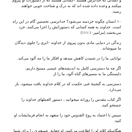
و کسانی‌ که خداترس هستند -کسانی‌ هستند که از دستورات او پیروی
میکنند و وعده داده شده اند که به درک و شناخت خوبی‌ خواهند
رسید.
۱۰ انسان‌ چگونه‌ خردمند می‌شود؟ خداترسی‌ نخستین‌ گام‌ در این‌ راه‌
است‌. خداوند به‌ همه‌ كسانی‌ كه‌ دستوراتش‌ را اجرا می‌كنند، خرد
می‌بخشد.(مزامیر۱۱۱:۱۰)
زندگی‌ در دنیایی مادی بدون پیروی از خداوند -ابری را جلوی دیدگان
ما میپوشاند.
توانایی ما را در شنیدن کاهش میدهد و افکار ما را مه‌ آلود می‌کند.
اگر چه ما دسترسی کامل به اندیشه‌های ‌عیسی مسیح داریم،
دلبستگی ما به مسیر‌های گناه آلود، ما را از
دسترسی به گنجینهٔ غنی حکمت که در کلام خداوند یافت میشود، باز
می‌دارد.
اگر کتاب مقدس را روزانه میخوانید ، دستور العملهای خداوند را
جستجو کنید.
سپس با اعتماد به روح القدوس خود را متعهد به انجام فرمایشات او
کنید.
هنگامیکه کلام او را اطاعت می‌کنید، او حقایق عمیقتری را برای شما