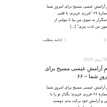
مِ آرامشِ عیسی مسیح برای امروزِ شما
– شمارهٔ ۶۹ “فرزندِ عزیزم، با قلبی
گزار به سوی من بیا تا بتوانی از
رِ من لذت ببری”
[…]
0
ادامه مطلب
1 ژوئن 2026
مِ آرامشِ عیسی مسیح برای
وزِ شما – ۶۶
مِ آرامشِ عیسی مسیح برای امروزِ شما
– شمارهٔ ۶۶ فرزندِ عزیزم؛ بگذار تو را با
 و آرامشِ خود برکت بدم. دوستِ