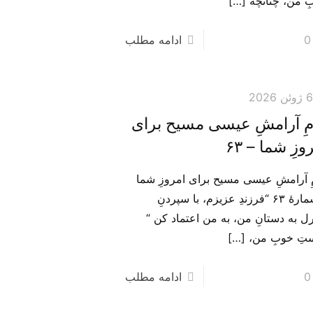
ِ من، چنانچه
[…]
0
ادامه مطلب
 ژوئن 2026
مِ آرامشِ عیسی مسیح برای
وزِ شما – ۶۳
مِ آرامشِ عیسی مسیح برای امروزِ شما
– شمارهٔ ۶۳ “فرزندِ عزیزم، با سپردنِ
رل به دستانِ من، به من اعتماد کن “
تِ خوبِ من،
[…]
0
ادامه مطلب