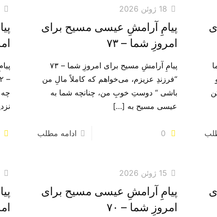
18 ژوئن 2026
7
ی
پیامِ آرامشِ عیسی مسیح برای
پیا
امروزِ شما – ۷۳
امر
ا
پیامِ آرامشِ مسیح برای امروزِ شما – ۷۳
پیا
“فرزندِ عزیزم، می‌خواهم که کاملاً مالِ من
ن
باشی “ دوستِ خوبِ من، چنانچه شما به
چه 
عیسی مسیح به
[…]
نزد
طلب
0
ادامه مطلب
15 ژوئن 2026
3
ی
پیامِ آرامشِ عیسی مسیح برای
پیا
امروزِ شما – ۷۰
امر