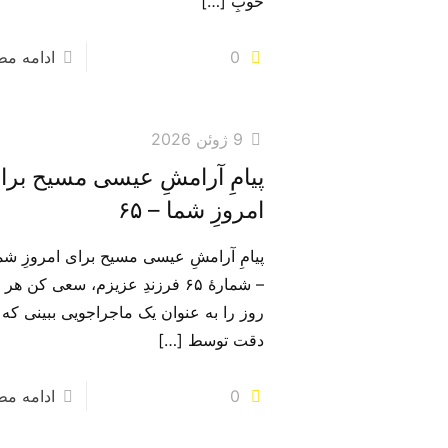
خوبِ
[…]
0
ادامه م
9 ژوئن 2026
پیامِ آرامشِ عیسی مسیح برا
امروزِ شما – ۶۵
پیامِ آرامشِ عیسی مسیح برای امروزِ شم
– شمارهٔ ۶۵ فرزندِ عزیزم، سعی کن هر
روز را به عنوان یک ماجراجویی ببینی که ب
دقت توسط
[…]
0
ادامه م