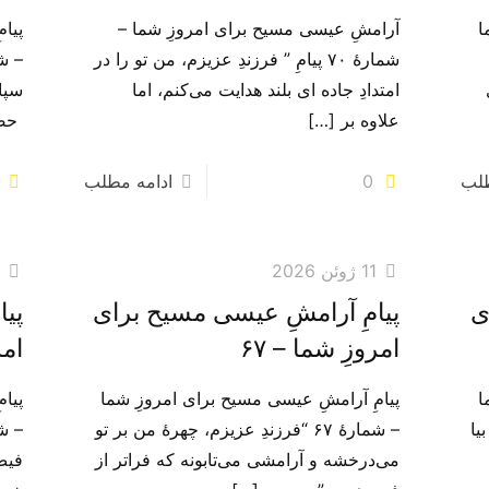
ا
آرامشِ عیسی مسیح برای امروزِ شما –
پیا
شمارهٔ ۷۰ پیامِ ” فرزندِ عزیزم، من تو را در
امتدادِ جاده ا‌ی بلند هدایت می‌کنم، اما
سپاس
علاوه بر
[…]
حضو
طلب
0
ادامه مطلب
11 ژوئن 2026
0
ی
پیامِ آرامشِ عیسی مسیح برای
پیا
امروزِ شما – ۶۷
امر
ا
پیامِ آرامشِ عیسی مسیح برای امروزِ شما
پیا
بیا
– شمارهٔ ۶۷ “فرزندِ عزیزم، چهرهٔ من بر تو
می‌‌درخشه و آرامشی می‌‌تابونه که فراتر از
فیض