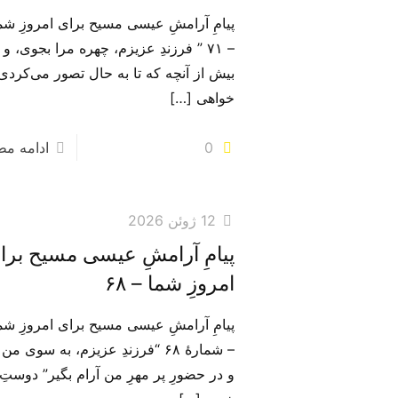
پیامِ آرامشِ عیسی مسیح برای امروزِ شم
– ۷۱ ” فرزندِ عزیزم، چهره مرا بجوی، و
بیش از آنچه که تا به حال تصور می‌کردی
خواهی
[…]
0
ادامه م
12 ژوئن 2026
پیامِ آرامشِ عیسی مسیح برا
امروزِ شما – ۶۸
پیامِ آرامشِ عیسی مسیح برای امروزِ شم
– شمارهٔ ۶۸ “فرزندِ عزیزم، به سوی من 
و در حضورِ پر مهرِ من آرام بگیر” دوستِ