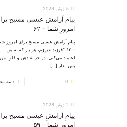
5 ژوئن 2026
پیامِ آرامشِ عیسی مسیح برا
امروزِ شما – ۶۲
پیامِ آرامشِ عیسی مسیح برای امروزِ شم
– ۶۲ “فرزندِ عزیزم، هر بار که به من
اعتماد می‌‌کنی، در خزانهٔ ذهن و قلبِ من
پس انداز
[…]
0
ادامه م
2 ژوئن 2026
پیامِ آرامشِ عیسی مسیح برا
امروزِ شما – ۵۹