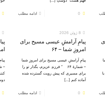
فهم هست” دوستِ
[…]
خوب
طلب
0
ادامه مطلب
8 ژوئن 2026
6
ی
پیامِ آرامشِ عیسی مسیح برای
پیا
امروزِ شما – ۶۴
امر
ا
پیامِ آرامشِ عیسی مسیح برای امروزِ شما
پیا
– شمارهٔ ۶۴ ” فرزندِ عزیزم، بگذار تو را
ا
برای مسیری که پیش رویت گسترده شده
کنت
آماده کنم
[…]
دوس
طلب
0
ادامه مطلب