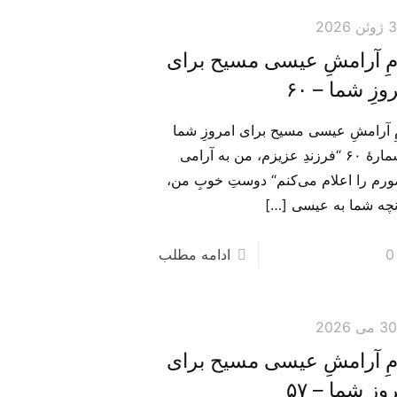
 ژوئن 2026
مِ آرامشِ عیسی مسیح برای
وزِ شما – ۶۰
مِ آرامشِ عیسی مسیح برای امروزِ شما
– شمارهٔ ۶۰ “فرزندِ عزیزم، من به آرامی
رم را اعلام می‌‌کنم“ دوستِ خوبِ من،
نچه شما به عیسی
[…]
0
ادامه مطلب
3 می 2026
مِ آرامشِ عیسی مسیح برای
وزِ شما – ۵۷